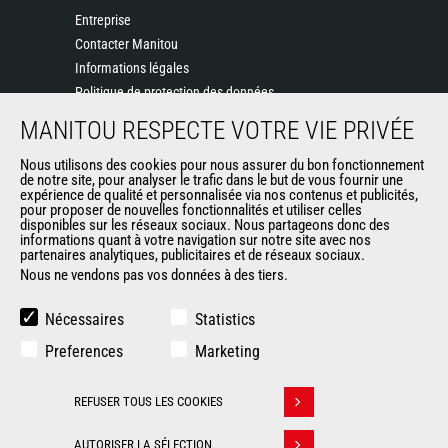
Entreprise
Contacter Manitou
Informations légales
Politique de protection des données
Evénements
MANITOU RESPECTE VOTRE VIE PRIVÉE
Actualités
Nous utilisons des cookies pour nous assurer du bon fonctionnement
Historique
de notre site, pour analyser le trafic dans le but de vous fournir une
CGV Manitou BF
expérience de qualité et personnalisée via nos contenus et publicités,
pour proposer de nouvelles fonctionnalités et utiliser celles
disponibles sur les réseaux sociaux. Nous partageons donc des
informations quant à votre navigation sur notre site avec nos
AUTRES SITES DU GROUPE
partenaires analytiques, publicitaires et de réseaux sociaux.
Nous ne vendons pas vos données à des tiers.
Manitou Group
Carrières
Nécessaires
Statistics
Used Manitou Machines
Preferences
Marketing
RMI Manitou
Boutique de produits dérivés
REFUSER TOUS LES COOKIES
Gehl
Retirer son consentement
Manitou Group Attachments
AUTORISER LA SÉLECTION