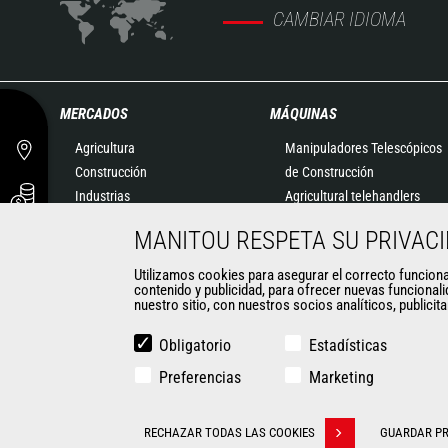
CAMBIAR IDIOMA
MERCADOS
MÁQUINAS
Agricultura
Manipuladores Telescópicos
Construcción
de Construcción
Industrias
Agricultural telehandlers
Petróleo y Gas
MLT-X
MANITOU RESPETA SU PRIVAC
Aeronáutica
Manipuladores Telescópicos
Medio ambiente
Giratorios
Utilizamos cookies para asegurar el correcto funcionami
contenido y publicidad, para ofrecer nuevas funcionali
Defensa
Plataformas Elevadoras
nuestro sitio, con nuestros socios analíticos, publicit
Empresas de alquiler
Almacenaje
Minería
Carretillas Embarcables
Obligatorio
Estadísticas
Carretillas Elevadoras
Preferencias
Marketing
Minicargadoras
CONTACTO
Retroexcavadoras
RECHAZAR TODAS LAS COOKIES
GUARDAR PR
Withdraw consent