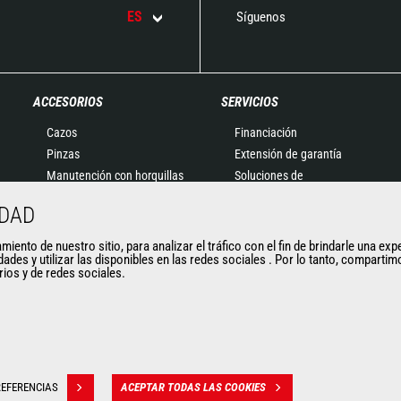
ES
Síguenos
ACCESORIOS
SERVICIOS
Cazos
Financiación
Pinzas
Extensión de garantía
Manutención con horquillas
Soluciones de
Horquillas y Pinzas
mantenimiento
IDAD
Plumines
Recambios
Cestas
Soluciones conectadas
ento de nuestro sitio, para analizar el tráfico con el fin de brindarle una exp
dades y utilizar las disponibles en las redes sociales . Por lo tanto, compart
Cubilotes para hormigón
Herramientas de
arios y de redes sociales.
Barredoras y Limpiadoras
diagnóstico
Cabrestantes
Formaciones
Accesorios de minería
Usados
EFERENCIAS
ACEPTAR TODAS LAS COOKIES