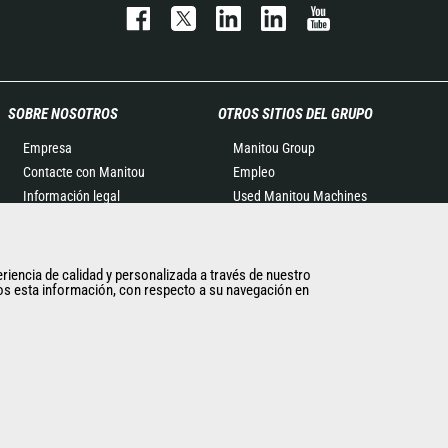
SOBRE NOSOTROS
OTROS SITIOS DEL GRUPO
Empresa
Manitou Group
Contacte con Manitou
Empleo
Información legal
Used Manitou Machines
Eventos
RMI Manitou
Noticias
Gehl
Historia
Edge Attachments
eriencia de calidad y personalizada a través de nuestro
imos esta información, con respecto a su navegación en
General Terms and
Conditions of Sale