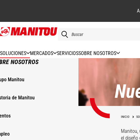
A
Pasar
al
contenido
principal
SOLUCIONES
MERCADOS
SERVICIOS
SOBRE NOSOTROS
BRE NOSOTROS
upo Manitou
Nue
storia de Manitou
entos
INICIO
SO
Manitou, 
pleo
el diseño