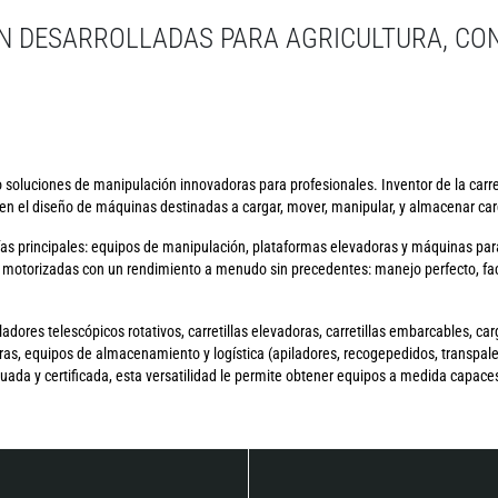
N DESARROLLADAS PARA AGRICULTURA, CO
soluciones de manipulación innovadoras para profesionales. Inventor de la carret
n el diseño de máquinas destinadas a cargar, mover, manipular, y almacenar carg
as principales: equipos de manipulación, plataformas elevadoras y máquinas par
otorizadas con un rendimiento a menudo sin precedentes: manejo perfecto, faci
ores telescópicos rotativos, carretillas elevadoras, carretillas embarcables, car
as, equipos de almacenamiento y logística (apiladores, recogepedidos, transpalet
a y certificada, esta versatilidad le permite obtener equipos a medida capaces 