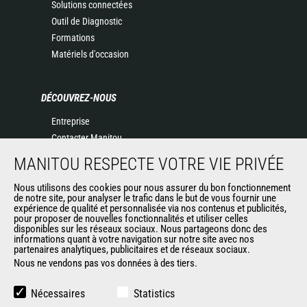
Solutions connectées
Outil de Diagnostic
Formations
Matériels d'occasion
DÉCOUVREZ-NOUS
Entreprise
Contacter Manitou
Informations légales
MANITOU RESPECTE VOTRE VIE PRIVÉE
Politique de protection des données
Evénements
Nous utilisons des cookies pour nous assurer du bon fonctionnement
de notre site, pour analyser le trafic dans le but de vous fournir une
Actualités
expérience de qualité et personnalisée via nos contenus et publicités,
pour proposer de nouvelles fonctionnalités et utiliser celles
Historique
disponibles sur les réseaux sociaux. Nous partageons donc des
informations quant à votre navigation sur notre site avec nos
partenaires analytiques, publicitaires et de réseaux sociaux.
Nous ne vendons pas vos données à des tiers.
AUTRES SITES DU GROUPE
Manitou Group
Nécessaires
Statistics
Carrières