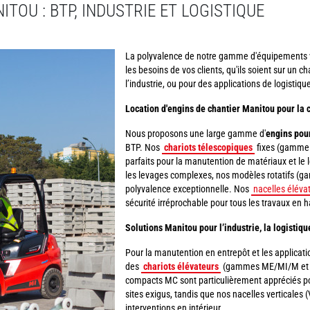
TOU : BTP, INDUSTRIE ET LOGISTIQUE
La polyvalence de notre gamme d'équipements 
les besoins de vos clients, qu'ils soient sur un c
l’industrie, ou pour des applications de logistiqu
Location d'engins de chantier Manitou pour la 
Nous proposons une large gamme d'
engins pour
BTP. Nos
chariots télescopiques
fixes (gamme M
parfaits pour la manutention de matériaux et le 
les levages complexes, nos modèles rotatifs (g
polyvalence exceptionnelle. Nos
nacelles élévat
sécurité irréprochable pour tous les travaux en h
Solutions Manitou pour l’industrie, la logistiq
Pour la manutention en entrepôt et les application
des
chariots élévateurs
(gammes ME/MI/M et MC
compacts MC sont particulièrement appréciés pou
sites exigus, tandis que nos nacelles verticales 
interventions en intérieur.