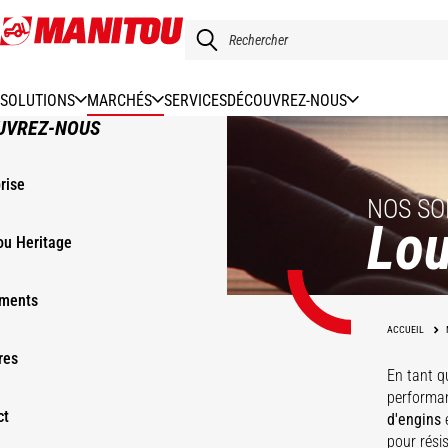
Aller
au
contenu
principal
SOLUTIONS
MARCHÉS
SERVICES
DÉCOUVREZ-NOUS
UVREZ-NOUS
rise
NOS SO
Lou
ou Heritage
ments
ACCUEIL
res
En tant q
performan
ct
d'engins
pour rési