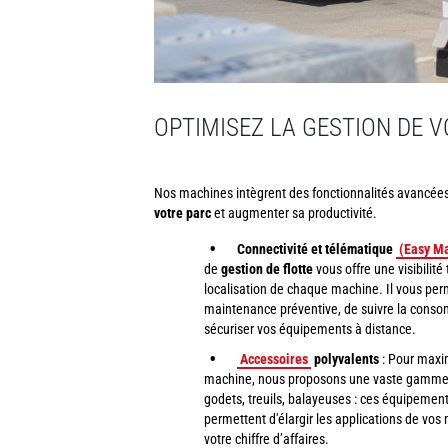
OPTIMISEZ LA GESTION DE 
Nos machines intègrent des fonctionnalités avancées 
votre parc
et augmenter sa productivité.
Connectivité et télématique
(Easy M
de
gestion de flotte
vous offre une visibilité t
localisation de chaque machine. Il vous perm
maintenance préventive, de suivre la conso
sécuriser vos équipements à distance.
Accessoires
polyvalents
: Pour maxim
machine, nous proposons une vaste gamme 
godets, treuils, balayeuses : ces équipemen
permettent d'élargir les applications de vo
votre chiffre d’affaires.