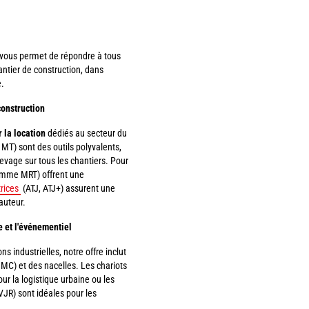
vous permet de répondre à tous
hantier de construction, dans
e.
construction
 la location
dédiés au secteur du
T) sont des outils polyvalents,
levage sur tous les chantiers. Pour
amme MRT) offrent une
rices
(ATJ, ATJ+) assurent une
auteur.
ue et l'événementiel
s industrielles, notre offre inclut
) et des nacelles. Les chariots
r la logistique urbaine ou les
(VJR) sont idéales pour les