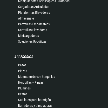
Manipuladores Telescópicos Giratorios
Cargadoras Articuladas
Plataformas Elevadoras
Almacenaje
Carretillas Embarcables
Carretillas Elevadoras
Minicargadoras
Soluciones Robóticas
ACCESORIOS
Cazos
Pinzas
Manutención con horquillas
Horquillas y Pinzas
Plumines
Cestas
Cubilotes para hormigón
Barredoras y Limpiadoras