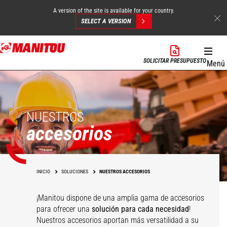
A version of the site is available for your country.
SELECT A VERSION
Pasar
al
SOLICITAR PRESUPUESTO
Menú
contenido
principal
NUESTROS
accesorios
INICIO
SOLUCIONES
NUESTROS ACCESORIOS
¡Manitou dispone de una amplia gama de accesorios
para ofrecer una
solución para cada necesidad
!
Nuestros accesorios aportan más versatilidad a su