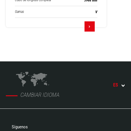
Cubo de longitud completa
3968 mm
Gamas
V
ES
CAMBIAR IDIOMA
Síguenos