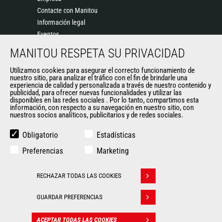
Contacte con Manitou
Información legal
Eventos
Noticias
MANITOU RESPETA SU PRIVACIDAD
Historia
Utilizamos cookies para asegurar el correcto funcionamiento de
General Terms and Conditions of Sale
nuestro sitio, para analizar el tráfico con el fin de brindarle una
experiencia de calidad y personalizada a través de nuestro contenido y
publicidad, para ofrecer nuevas funcionalidades y utilizar las
disponibles en las redes sociales . Por lo tanto, compartimos esta
OTROS SITIOS DEL GRUPO
información, con respecto a su navegación en nuestro sitio, con
nuestros socios analíticos, publicitarios y de redes sociales.
Manitou Group
Empleo
Obligatorio
Estadísticas
Used Manitou Machines
Preferencias
Marketing
RMI Manitou
Gehl
RECHAZAR TODAS LAS COOKIES
Edge Attachments
Withdraw consent
GUARDAR PREFERENCIAS
© 2026
Politique de protection
Manitou.com
Información
des données
ACEPTAR TODAS LAS COOKIES