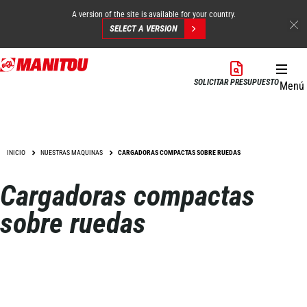
A version of the site is available for your country.
SELECT A VERSION
Pasar
al
SOLICITAR PRESUPUESTO
Menú
contenido
principal
INICIO
NUESTRAS MAQUINAS
CARGADORAS COMPACTAS SOBRE RUEDAS
Cargadoras compactas
sobre ruedas