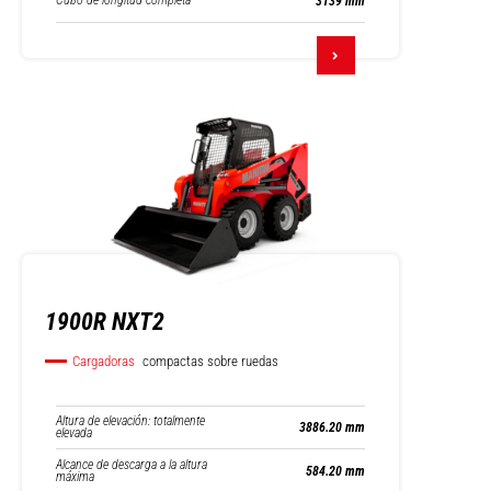
Cubo de longitud completa
3139 mm
1900R NXT2
Cargadoras
compactas sobre ruedas
Altura de elevación: totalmente
3886.20 mm
elevada
Alcance de descarga a la altura
584.20 mm
máxima