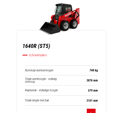
1640R (ST5)
Schrankladers
Nominaal werkvermogen
748 kg
Totale werkhoogte - volledig
3876 mm
omhoog
Kiepbereik - Volledige hoogte
579 mm
Totale lengte met bak
3101 mm