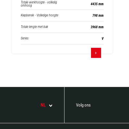
Totale werkhoogte - volledig
4435 mm
omhoog
Kiepbereik - Volledige hoogte
798 mm
Totale lengte met bak
3968 mm
Series
V
NL
Volg ons