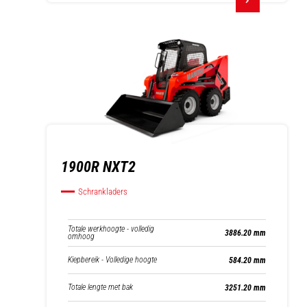
1900R NXT2
Schrankladers
Totale werkhoogte - volledig
3886.20 mm
omhoog
Kiepbereik - Volledige hoogte
584.20 mm
Totale lengte met bak
3251.20 mm