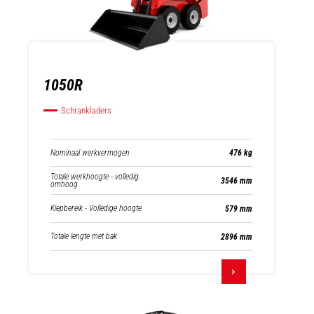
1050R
Schrankladers
Nominaal werkvermogen
476 kg
Totale werkhoogte - volledig
3546 mm
omhoog
Kiepbereik - Volledige hoogte
579 mm
Totale lengte met bak
2896 mm