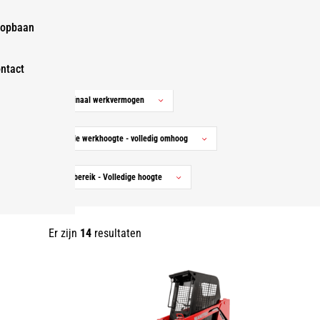
Markten
opbaan
Series
ntact
Nominaal werkvermogen
Totale werkhoogte - volledig omhoog
Kiepbereik - Volledige hoogte
Er zijn
14
resultaten