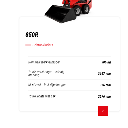
850R
Schrankladers
Nominaal werkvermogen
386 kg
Totale werkhoogte - volledig
3167 mm
omhoog
Kiepbereik - Volledige hoogte
376 mm
Totale lengte met bak
2576 mm