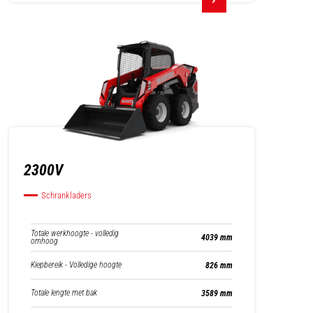
2300V
Schrankladers
Totale werkhoogte - volledig
4039 mm
omhoog
Kiepbereik - Volledige hoogte
826 mm
Totale lengte met bak
3589 mm