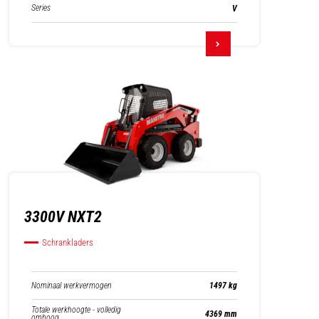
Series
V
3300V NXT2
Schrankladers
Nominaal werkvermogen
1497 kg
Totale werkhoogte - volledig
4369 mm
omhoog