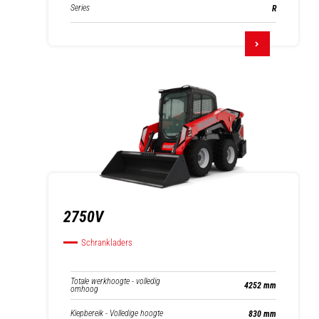
Series
R
2750V
Schrankladers
Totale werkhoogte - volledig
4252 mm
omhoog
Kiepbereik - Volledige hoogte
830 mm