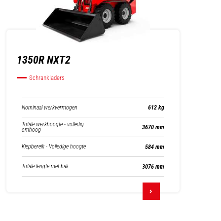
1350R NXT2
Schrankladers
Nominaal werkvermogen
612 kg
Totale werkhoogte - volledig
3670 mm
omhoog
Kiepbereik - Volledige hoogte
584 mm
Totale lengte met bak
3076 mm