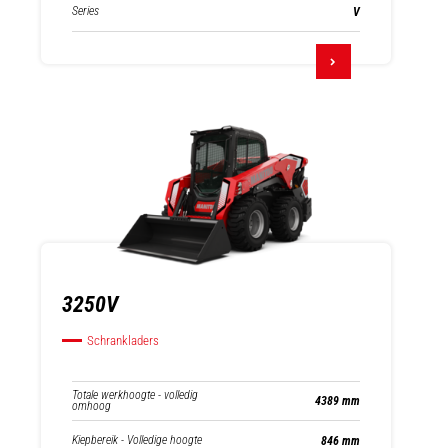
Series
V
3250V
Schrankladers
Totale werkhoogte - volledig
4389 mm
omhoog
Kiepbereik - Volledige hoogte
846 mm