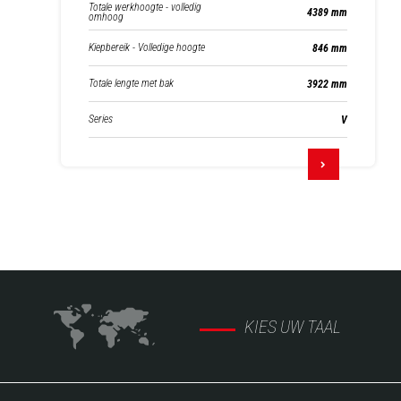
Totale werkhoogte - volledig
4389 mm
omhoog
Kiepbereik - Volledige hoogte
846 mm
Totale lengte met bak
3922 mm
Series
V
KIES UW TAAL