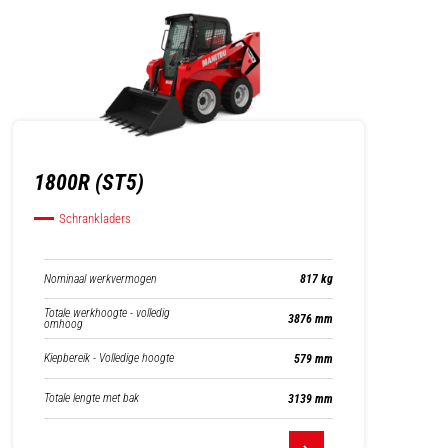
1800R (ST5)
Schrankladers
Nominaal werkvermogen
817 kg
Totale werkhoogte - volledig
3876 mm
omhoog
Kiepbereik - Volledige hoogte
579 mm
Totale lengte met bak
3139 mm