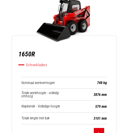
1650R
Schrankladers
Nominaal werkvermogen
748 kg
Totale werkhoogte - volledig
3876 mm
omhoog
Kiepbereik - Volledige hoogte
579 mm
Totale lengte met bak
3101 mm