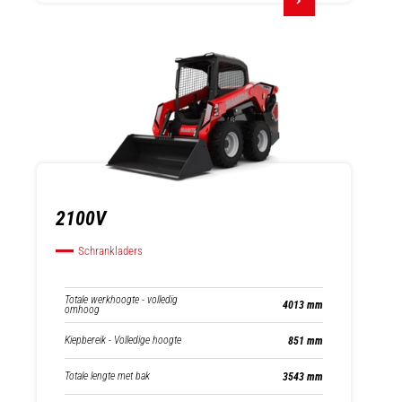
2100V
Schrankladers
Totale werkhoogte - volledig
4013 mm
omhoog
Kiepbereik - Volledige hoogte
851 mm
Totale lengte met bak
3543 mm