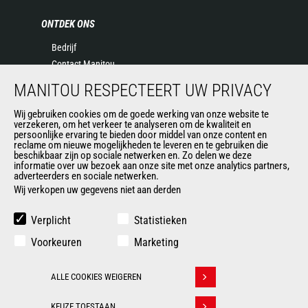
ONTDEK ONS
Bedrijf
Contact Manitou
Juridische informatie
MANITOU RESPECTEERT UW PRIVACY
Evenementen
Wij gebruiken cookies om de goede werking van onze website te
Nieuws
verzekeren, om het verkeer te analyseren om de kwaliteit en
Geschiedenis
persoonlijke ervaring te bieden door middel van onze content en
reclame om nieuwe mogelijkheden te leveren en te gebruiken die
General Terms and Conditions of Sale
beschikbaar zijn op sociale netwerken en. Zo delen we deze
informatie over uw bezoek aan onze site met onze analytics partners,
adverteerders en sociale netwerken.
Wij verkopen uw gegevens niet aan derden
ANDERE GROEPSSITES
Manitou Group
Verplicht
Statistieken
Loopbaan
Voorkeuren
Marketing
Used Manitou Machines
RMI Manitou
ALLE COOKIES WEIGEREN
Gehl
Withdraw consent
Edge Attachments
KEUZE TOESTAAN