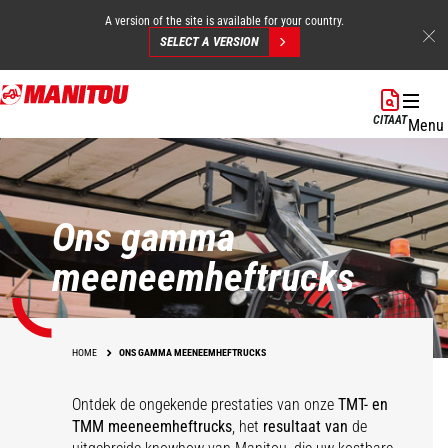
A version of the site is available for your country.
SELECT A VERSION
Overslaan
en
CITAAT
Menu
naar
de
inhoud
gaan
Ons gamma
meeneemheftrucks
HOME
ONS GAMMA MEENEEMHEFTRUCKS
Ontdek de ongekende prestaties van onze
TMT- en
TMM meeneemheftrucks
, het
resultaat van
de