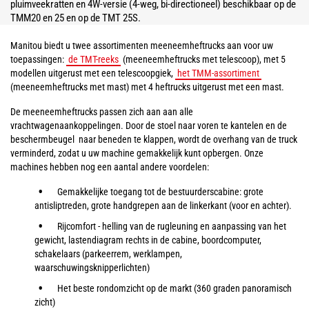
pluimveekratten en 4W-versie (4-weg, bi-directioneel) beschikbaar op de
TMM20 en 25 en op de TMT 25S.
Manitou biedt u twee assortimenten meeneemheftrucks aan voor uw
toepassingen:
de TMT-reeks
(meeneemheftrucks met telescoop), met 5
modellen uitgerust met een telescoopgiek,
het TMM-assortiment
(meeneemheftrucks met mast) met 4 heftrucks uitgerust met een mast.
De meeneemheftrucks passen zich aan aan alle
vrachtwagenaankoppelingen. Door de stoel naar voren te kantelen en de
beschermbeugel naar beneden te klappen, wordt de overhang van de truck
verminderd, zodat u uw machine gemakkelijk kunt opbergen. Onze
machines hebben nog een aantal andere voordelen:
Gemakkelijke toegang tot de bestuurderscabine: grote
antisliptreden, grote handgrepen aan de linkerkant (voor en achter).
Rijcomfort - helling van de rugleuning en aanpassing van het
gewicht, lastendiagram rechts in de cabine, boordcomputer,
schakelaars (parkeerrem, werklampen,
waarschuwingsknipperlichten)
Het beste rondomzicht op de markt (360 graden panoramisch
zicht)