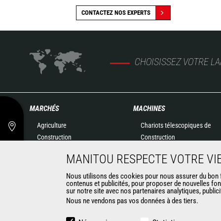
CONTACTEZ NOS EXPERTS
CHOISISSEZ VOTRE L
MARCHÉS
MACHINES
Agriculture
Chariots télescopiques de
Construction
Construction
Industries
Chariots télescopiques
MANITOU RESPECTE VOTRE VIE
Pétrole & gaz
Agricoles
Aéronautique
Télescopiques rotatifs
Nous utilisons des cookies pour nous assurer du bon fo
contenus et publicités, pour proposer de nouvelles fon
Environnement
Chargeuses articulées
sur notre site avec nos partenaires analytiques, public
Défense
Nacelles élévatrices
Nous ne vendons pas vos données à des tiers.
Loueurs
Matériel de magasinage
Exploitation minière
Chariots embarqués