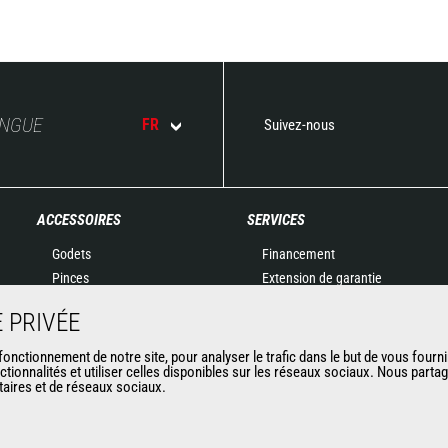
ANGUE
FR
Suivez-nous
ACCESSOIRES
SERVICES
Godets
Financement
Pinces
Extension de garantie
Manutention sur fourches
Maintenance
 PRIVÉE
Fourches et Grappins
Pièces de rechange
Potences
Solutions connectées
nctionnement de notre site, pour analyser le trafic dans le but de vous fourni
ctionnalités et utiliser celles disponibles sur les réseaux sociaux. Nous part
Nacelles
Outil de Diagnostic
itaires et de réseaux sociaux.
Bennes
Formations
Balayeuses et Nettoyeurs
Matériels d'occasion
Treuils