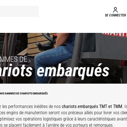
SE CONNECTER
AMMES DE
riots embarqués
hariots
Chariots
barqués
embarqués
TMT
TMM
NOS GAMMES DE CHARIOTS EMBARQUÉS
 les performances inédites de nos
chariots embarqués TMT et TMM
. 
ces engins de manutention seront vos précieux alliés pour livrer vos clie
ptimisez vos opérations logistiques grâce à leurs caractéristiques avan
 se placent facilement à l’arrière de vos porteurs et remorques.