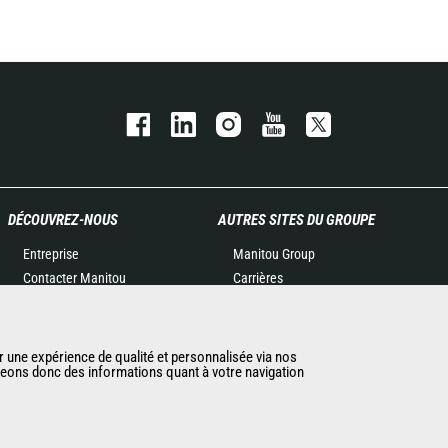
DÉCOUVREZ-NOUS
AUTRES SITES DU GROUPE
Entreprise
Manitou Group
Contacter Manitou
Carrières
Informations légales
Used Manitou Machines
Politique de protection des
RMI Manitou
données
Gehl
r une expérience de qualité et personnalisée via nos
ageons donc des informations quant à votre navigation
Evénements
Manitou Group
Actualités
Attachments
Historique