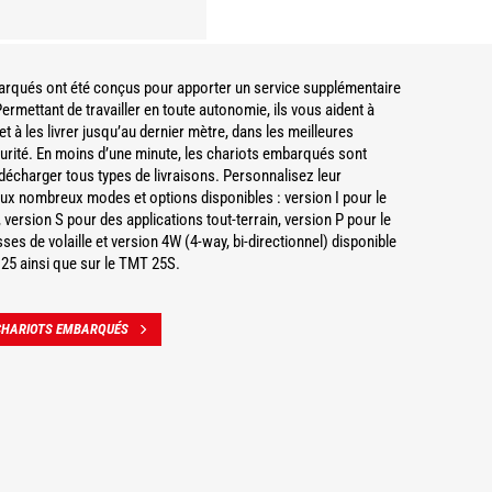
arqués ont été conçus pour apporter un service supplémentaire
ermettant de travailler en toute autonomie, ils vous aident à
 et à les livrer jusqu’au dernier mètre, dans les meilleures
urité. En moins d’une minute, les chariots embarqués sont
 décharger tous types de livraisons. Personnalisez leur
 aux nombreux modes et options disponibles : version I pour le
, version S pour des applications tout-terrain, version P pour le
ses de volaille et version 4W (4-way, bi-directionnel) disponible
25 ainsi que sur le TMT 25S.
CHARIOTS EMBARQUÉS