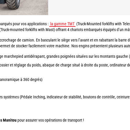
rqués pour vos applications :
la gamme TMT
(Truck-Mounted forklifts with Tel
(Truck-mounted forklifts with Mast) offrant 4 chariots embarqués équipés d’un mâ
crochage de camion. En basculant le siège vers l’avant et en rabattant la barre de 
us permet de stocker facilement votre machine. Nos engins présentent plusieurs aut
arge marchepied antidérapant, grandes poignées situées sur les montants gauche (a
ssier et réglage du poids, abaque de charge situé à droite du poste, ordinateur de
n panoramique à 360 degrés)
s systèmes (Pédale Inching, indicateur de stabilité, boutons de contrôle, ceintures
és Manitou
pour assurer vos opérations de transport !