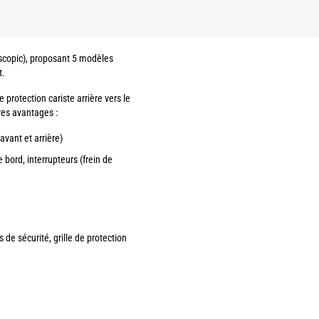
escopic), proposant 5 modèles
t.
protection cariste arrière vers le
res avantages :
vant et arrière)
 bord, interrupteurs (frein de
 de sécurité, grille de protection