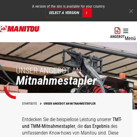
A version of the site is available for your country.
SELECT A VERSION
Direkt
zum
ANGEBOT
Menü
Inhalt
UNSER ANGEBOT AN
Mitnahmestapler
STARTSEITE
UNSER ANGEBOT AN MITNAHMESTAPLER
Entdecken Sie die beispiellose Leistung unserer
TMT-
und TMM-Mitnahmestapler
, die
das Ergebnis
des
umfassenden Know-hows von Manitou sind. Diese