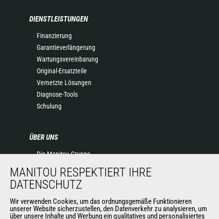
DIENSTLEISTUNGEN
Finanzierung
Garantieverlängerung
Wartungsvereinbarung
Original-Ersatzteile
Vernetzte Lösungen
Diagnose-Tools
Schulung
ÜBER UNS
Die Manitou-Gruppe
Kontakt
MANITOU RESPEKTIERT IHRE
Impressum
DATENSCHUTZ
Datenschutz
Wir verwenden Cookies, um das ordnungsgemäße Funktionieren
Veranstaltungen
unserer Website sicherzustellen, den Datenverkehr zu analysieren, um
Neuigkeiten
über unsere Inhalte und Werbung ein qualitatives und personalisiertes