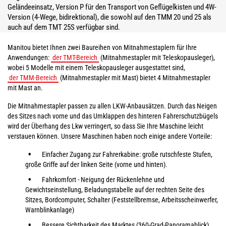
Geländeeinsatz, Version P für den Transport von Geflügelkisten und 4W-
Version (4-Wege, bidirektional), die sowohl auf den TMM 20 und 25 als
auch auf dem TMT 25S verfügbar sind.
Manitou bietet Ihnen zwei Baureihen von Mitnahmestaplern für Ihre
Anwendungen:
der TMT-Bereich
(Mitnahmestapler mit Teleskopausleger),
wobei 5 Modelle mit einem Teleskopausleger ausgestattet sind,
der TMM-Bereich
(Mitnahmestapler mit Mast) bietet 4 Mitnahmestapler
mit Mast an.
Die Mitnahmestapler passen zu allen LKW-Anbausätzen. Durch das Neigen
des Sitzes nach vorne und das Umklappen des hinteren Fahrerschutzbügels
wird der Überhang des Lkw verringert, so dass Sie Ihre Maschine leicht
verstauen können. Unsere Maschinen haben noch einige andere Vorteile:
Einfacher Zugang zur Fahrerkabine: große rutschfeste Stufen,
große Griffe auf der linken Seite (vorne und hinten).
Fahrkomfort - Neigung der Rückenlehne und
Gewichtseinstellung, Beladungstabelle auf der rechten Seite des
Sitzes, Bordcomputer, Schalter (Feststellbremse, Arbeitsscheinwerfer,
Warnblinkanlage)
Bessere Sichtbarkeit des Marktes (360-Grad-Panoramablick)