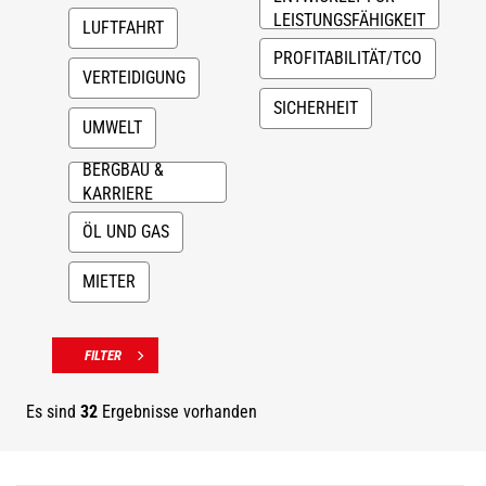
LEISTUNGSFÄHIGKEIT
LUFTFAHRT
PROFITABILITÄT/TCO
VERTEIDIGUNG
SICHERHEIT
UMWELT
BERGBAU &
KARRIERE
ÖL UND GAS
MIETER
Es sind
32
Ergebnisse vorhanden