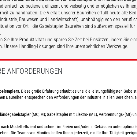
ind einfach zu bedienen, effizient und vielseitig und ermöglichen es Ihnen
rheit zu handhaben. Die Vielfalt unserer Baureihen erfüllt heute alle Bed
MSI
Industrie, Bauwesen und Landwirtschaft), unabhängig von den berufli
ituation vor Ort - die Gabelstapler-Baureihen sind außerdem speziell für
.
n Sie Ihre Produktivität und sparen Sie Zeit bei Einsätzen, indem Sie ei
. Unsere Handling-Lösungen sind Ihre unentbehrlichen Werkzeuge.
ENTDECKEN
HRE ANFORDERUNGEN
belstaplers.
Diese große Erfahrung erlaubt es uns, die leistungsfähigsten Gabels
n Baureihen entsprechen den Anforderungen der Industrie in allen Bereichen, ab
eländegabelstapler (MC, M); Gabelstapler mit Elektro- (ME), Verbrennungs- (MI) u
nach Modell effizient und schnell im Freien und/oder in Gebäuden unter optimal
ben. Die Teams von Manitou helfen Ihnen jederzeit, ein für Ihre Tätigkeit geeig