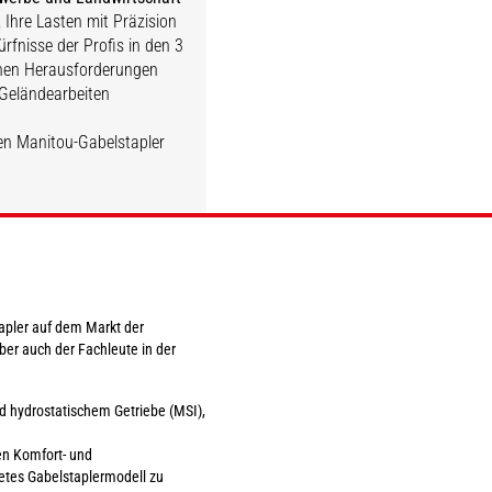
, Ihre Lasten mit Präzision
ürfnisse der Profis in den 3
MC
M
chen Herausforderungen
 Geländearbeiten
nen Manitou-Gabelstapler
ENTDECKEN
ENTDECKEN
tapler auf dem Markt der
er auch der Fachleute in der
nd hydrostatischem Getriebe (MSI),
en Komfort- und
netes Gabelstaplermodell zu