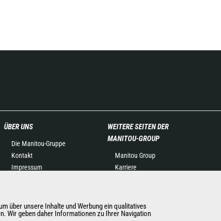
ÜBER UNS
WEITERE SEITEN DER
MANITOU-GROUP
Die Manitou-Gruppe
Kontakt
Manitou Group
Impressum
Karriere
Datenschutz
Used Manitou Machines
Veranstaltungen
RMI Manitou
Neuigkeiten
Gehl
m über unsere Inhalte und Werbung ein qualitatives
en. Wir geben daher Informationen zu Ihrer Navigation
Geschichte
Manitou Group