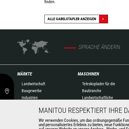
finden.
ALLE GABELSTAPLER ANZEIGEN
SPRACHE ÄNDERN
MÄRKTE
MASCHINEN
Landwirtschaft
Teleskoplader für die
Baugewerbe
Baubranche
Industrien
Landwirtschaftliche
Öl- & Gasindustrie
Teleskoplader
MANITOU RESPEKTIERT IHRE 
Luftfahrtindustrie
Drehbare Teleskoplader
Umwelt
Knicklader
Wir verwenden Cookies, um das ordnungsgemäße Funktio
und personalisiertes Erlebnis zu bieten, neue Funktio
Rüstungsindustrie
Hubarbeitsbühnen