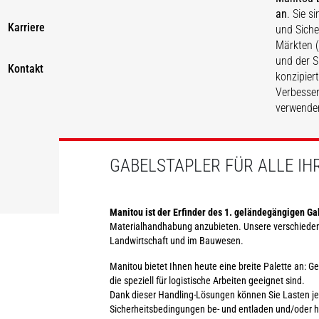
an
. Sie s
Karriere
und Siche
ME
MI
Märkten (
und der S
Kontakt
konzipiert
Verbesser
verwenden
ENTDECKEN
ENTDECKEN
GABELSTAPLER FÜR ALLE I
Manitou ist der Erfinder des 1. geländegängigen Ga
Materialhandhabung anzubieten. Unsere verschiedene
Landwirtschaft und im Bauwesen.
Manitou bietet Ihnen heute eine breite Palette an: G
die speziell für logistische Arbeiten geeignet sind.
Dank dieser Handling-Lösungen können Sie Lasten je 
Sicherheitsbedingungen be- und entladen und/oder he