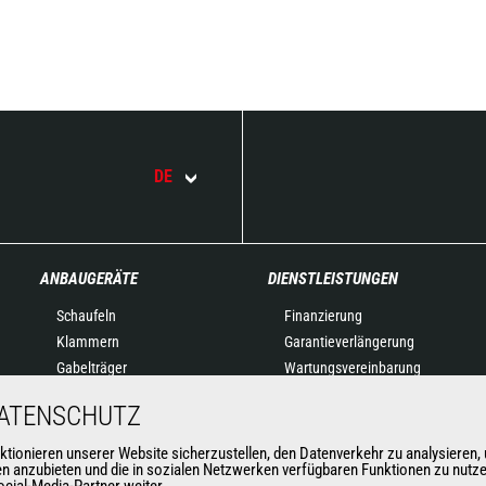
DE
ANBAUGERÄTE
DIENSTLEISTUNGEN
Schaufeln
Finanzierung
Klammern
Garantieverlängerung
Gabelträger
Wartungsvereinbarung
Gabeln und Greifer
Original-Ersatzteile
DATENSCHUTZ
Kranausleger
Vernetzte Lösungen
Arbeitskörbe
Diagnose-Tools
nieren unserer Website sicherzustellen, den Datenverkehr zu analysieren, u
nen anzubieten und die in sozialen Netzwerken verfügbaren Funktionen zu nutz
Betonkübel
Schulung