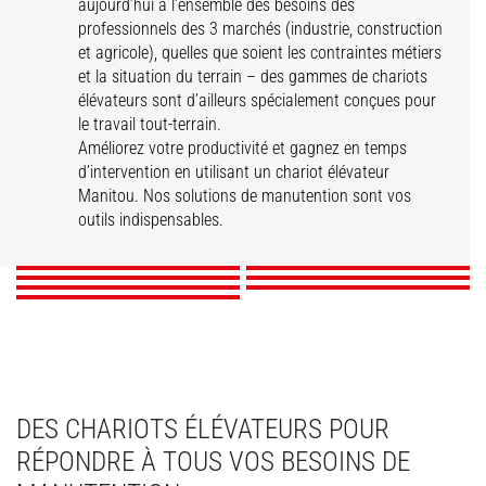
aujourd’hui à l’ensemble des besoins des
professionnels des 3 marchés (industrie, construction
et agricole), quelles que soient les contraintes métiers
et la situation du terrain – des gammes de chariots
élévateurs sont d’ailleurs spécialement conçues pour
le travail tout-terrain.
Améliorez votre productivité et gagnez en temps
d’intervention en utilisant un chariot élévateur
ME
MI
MSI
MI-X
Manitou. Nos solutions de manutention sont vos
MC-X
M-X
MH-X
outils indispensables.
DÉCOUVRIR
DÉCOUVRIR
DÉCOUVRIR
DÉCOUVRIR
DÉCOUVRIR
DÉCOUVRIR
DÉCOUVRIR
DES CHARIOTS ÉLÉVATEURS POUR
RÉPONDRE À TOUS VOS BESOINS DE