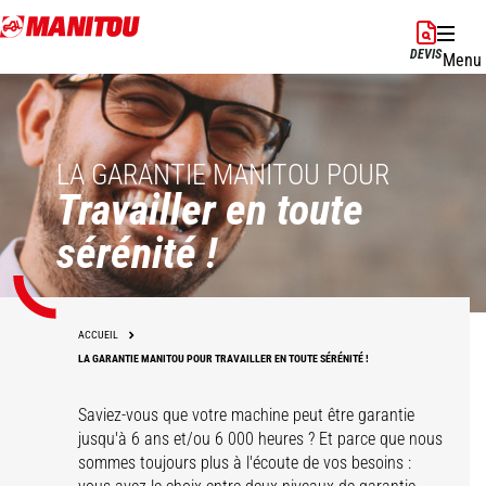
Aller
au
DEVIS
Menu
contenu
principal
LA GARANTIE MANITOU POUR
Travailler en toute
sérénité !
ACCUEIL
LA GARANTIE MANITOU POUR TRAVAILLER EN TOUTE SÉRÉNITÉ !
Saviez-vous que votre machine peut être garantie
jusqu'à 6 ans et/ou 6 000 heures ? Et parce que nous
sommes toujours plus à l'écoute de vos besoins :