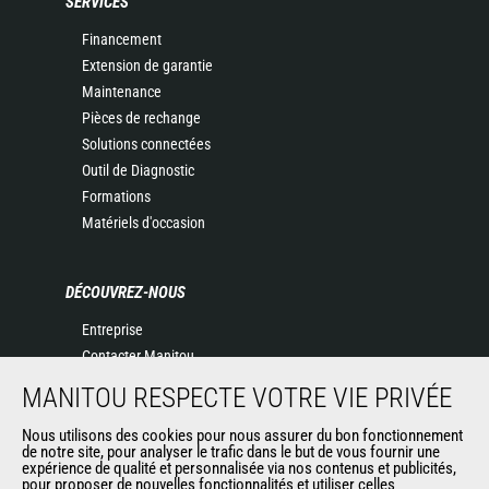
SERVICES
Financement
Extension de garantie
Maintenance
Pièces de rechange
Solutions connectées
Outil de Diagnostic
Formations
Matériels d'occasion
DÉCOUVREZ-NOUS
Entreprise
Contacter Manitou
Informations légales
MANITOU RESPECTE VOTRE VIE PRIVÉE
Politique de protection des données
Nous utilisons des cookies pour nous assurer du bon fonctionnement
Evénements
de notre site, pour analyser le trafic dans le but de vous fournir une
Actualités
expérience de qualité et personnalisée via nos contenus et publicités,
pour proposer de nouvelles fonctionnalités et utiliser celles
Historique