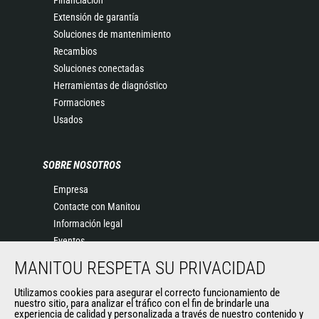
Financiación
Extensión de garantía
Soluciones de mantenimiento
Recambios
Soluciones conectadas
Herramientas de diagnóstico
Formaciones
Usados
SOBRE NOSOTROS
Empresa
Contacte con Manitou
Información legal
Eventos
Noticias
MANITOU RESPETA SU PRIVACIDAD
Historia
Utilizamos cookies para asegurar el correcto funcionamiento de
General Terms and Conditions of Sale
nuestro sitio, para analizar el tráfico con el fin de brindarle una
experiencia de calidad y personalizada a través de nuestro contenido y