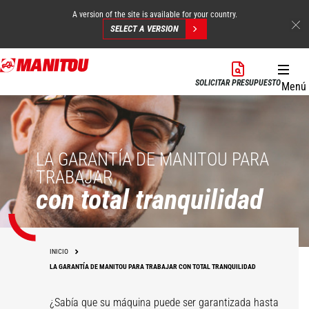
A version of the site is available for your country.
SELECT A VERSION
Pasar
al
SOLICITAR PRESUPUESTO
Menú
contenido
principal
LA GARANTÍA DE MANITOU PARA
TRABAJAR
con total tranquilidad
INICIO
LA GARANTÍA DE MANITOU PARA TRABAJAR CON TOTAL TRANQUILIDAD
¿Sabía que su máquina puede ser garantizada hasta