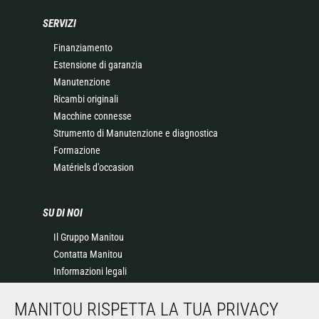
SERVIZI
Finanziamento
Estensione di garanzia
Manutenzione
Ricambi originali
Macchine connesse
Strumento di Manutenzione e diagnostica
Formazione
Matériels d'occasion
SU DI NOI
Il Gruppo Manitou
Contatta Manitou
Informazioni legali
Eventi
MANITOU RISPETTA LA TUA PRIVACY
News