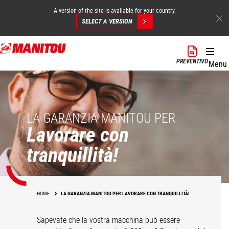
A version of the site is available for your country.
SELECT A VERSION
Salta
al
PREVENTIVO
Menu
contenuto
principale
LA GARANZIA MANITOU PER
Lavorare con
tranquillità!
HOME
LA GARANZIA MANITOU PER LAVORARE CON TRANQUILLITÀ!
Sapevate che la vostra macchina può essere