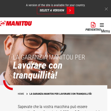
A version of the site is available for your country.
SELECT A VERSION
Salta
al
PREVENTIVO
Menu
contenuto
principale
LA GARANZIA MANITOU PER
Lavorare con
tranquillità!
HOME
LA GARANZIA MANITOU PER LAVORARE CON TRANQUILLITÀ!
Sapevate che la vostra macchina può essere