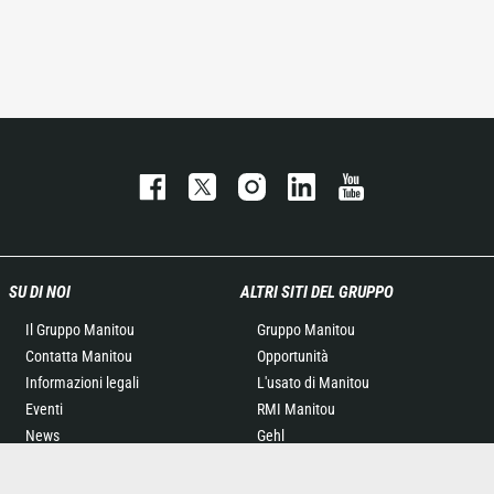
SU DI NOI
ALTRI SITI DEL GRUPPO
Il Gruppo Manitou
Gruppo Manitou
Contatta Manitou
Opportunità
Informazioni legali
L'usato di Manitou
Eventi
RMI Manitou
News
Gehl
Storia
Manitou Group
General Terms and
Attachments