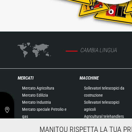
CAMBIA LINGUA
MERCATI
MACCHINE
Mercato Agricoltura
Sollevatori telescopici da
Mercato Edilizia
costruzione
Mercato Industria
Sollevatori telescopici
Mercato speciale Petrolio e
agricoli
gas
Agricultural telehandlers
Mercato speciale
MLT-X
MANITOU RISPETTA LA TUA PR
Aeronautica
Sollevatori telescopici