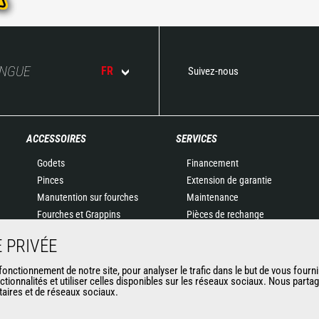
ANGUE
FR
Suivez-nous
ACCESSOIRES
SERVICES
Godets
Financement
Pinces
Extension de garantie
Manutention sur fourches
Maintenance
Fourches et Grappins
Pièces de rechange
Potences
Solutions connectées
 PRIVÉE
Nacelles
Outil de Diagnostic
Bennes
Formations
nctionnement de notre site, pour analyser le trafic dans le but de vous fourni
ctionnalités et utiliser celles disponibles sur les réseaux sociaux. Nous part
Balayeuses et Nettoyeurs
Matériels d'occasion
itaires et de réseaux sociaux.
Treuils
Accessoires miniers