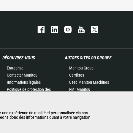
DÉCOUVREZ-NOUS
AUTRES SITES DU GROUPE
Entreprise
Manitou Group
Contacter Manitou
Carrières
Informations légales
Used Manitou Machines
Politique de protection des
RMI Manitou
données
Gehl
Evénements
Manitou Group
Actualités
Attachments
r une expérience de qualité et personnalisée via nos
ageons donc des informations quant à votre navigation
Historique