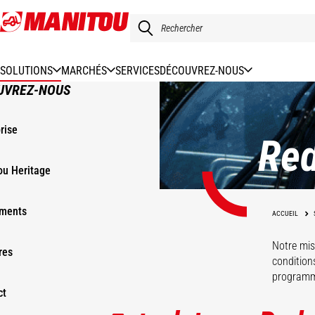
Aller
au
contenu
principal
SOLUTIONS
MARCHÉS
SERVICES
DÉCOUVREZ-NOUS
UVREZ-NOUS
rise
Re
ou Heritage
ments
ACCUEIL
Notre mis
res
condition
programme
ct