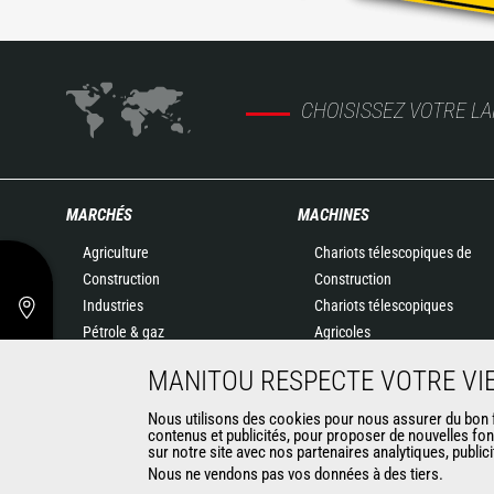
CHOISISSEZ VOTRE L
MARCHÉS
MACHINES
Agriculture
Chariots télescopiques de
Construction
Construction
Industries
Chariots télescopiques
Pétrole & gaz
Agricoles
Aéronautique
Agricultural telehandlers
MANITOU RESPECTE VOTRE VIE
Environnement
MLT-X
Défense
Télescopiques rotatifs
Nous utilisons des cookies pour nous assurer du bon fo
contenus et publicités, pour proposer de nouvelles fon
Loueurs
Chargeuses articulées
sur notre site avec nos partenaires analytiques, public
Exploitation minière
Nacelles élévatrices
Nous ne vendons pas vos données à des tiers.
Matériel de magasinage