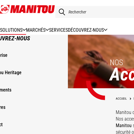
Aller
au
contenu
principal
SOLUTIONS
MARCHÉS
SERVICES
DÉCOUVREZ-NOUS
UVREZ-NOUS
rise
NOS
Acc
ou Heritage
ments
ACCUEIL
res
Manitou 
Nos acces
ct
Manitou
s
sécurité 