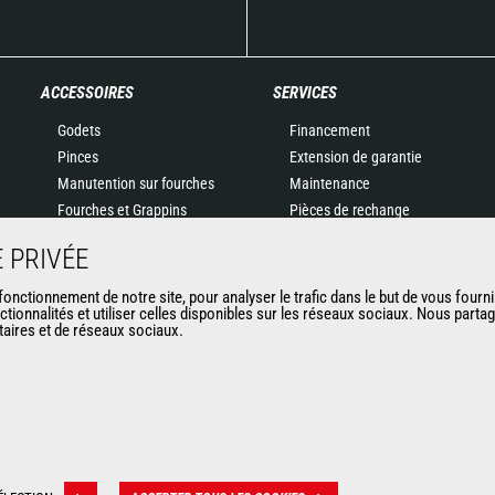
ACCESSOIRES
SERVICES
Godets
Financement
Pinces
Extension de garantie
Manutention sur fourches
Maintenance
Fourches et Grappins
Pièces de rechange
Potences
Solutions connectées
 PRIVÉE
Nacelles
Outil de Diagnostic
Bennes
Formations
nctionnement de notre site, pour analyser le trafic dans le but de vous fourni
ctionnalités et utiliser celles disponibles sur les réseaux sociaux. Nous part
Balayeuses et Nettoyeurs
Matériels d'occasion
itaires et de réseaux sociaux.
Treuils
Accessoires miniers