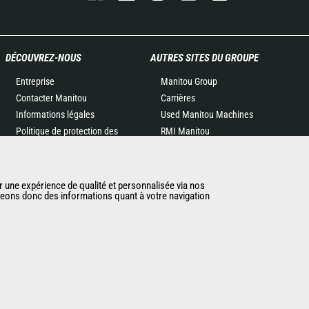
DÉCOUVREZ-NOUS
AUTRES SITES DU GROUPE
Entreprise
Manitou Group
Contacter Manitou
Carrières
Informations légales
Used Manitou Machines
Politique de protection des
RMI Manitou
données
Gehl
Evénements
Manitou Group
Actualités
Attachments
r une expérience de qualité et personnalisée via nos
ageons donc des informations quant à votre navigation
Historique