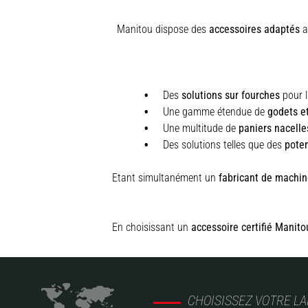
Manitou dispose des
accessoires adaptés
au
Des
solutions sur fourches
pour l
Une gamme étendue de
godets e
Une multitude de
paniers nacelle
Des solutions telles que des
pote
Etant simultanément un
fabricant de machin
En choisissant un
accessoire certifié Manito
CHOISISSEZ VOTRE L