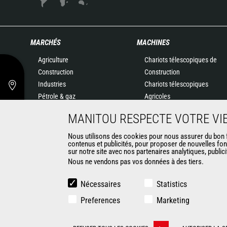
MARCHÉS
MACHINES
Agriculture
Chariots télescopiques de
Construction
Construction
Industries
Chariots télescopiques
Pétrole & gaz
Agricoles
Aéronautique
Agricultural telehandlers
MANITOU RESPECTE VOTRE VIE
Environnement
MLT-X
Défense
Télescopiques rotatifs
Nous utilisons des cookies pour nous assurer du bon fo
contenus et publicités, pour proposer de nouvelles fon
Loueurs
Chargeuses articulées
sur notre site avec nos partenaires analytiques, public
Exploitation minière
Nacelles élévatrices
Nous ne vendons pas vos données à des tiers.
Matériel de magasinage
Chariots embarqués
Nécessaires
Statistics
Chariots élévateurs
Preferences
Marketing
Chargeuses compactes
Chargeuses pelleteuses