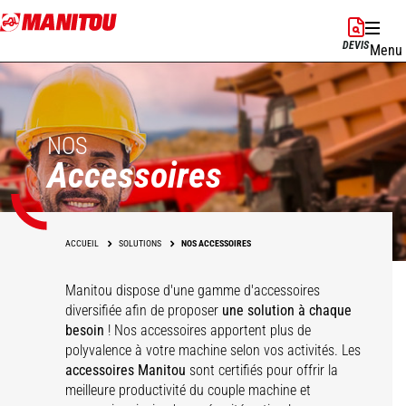
Aller
au
DEVIS
Menu
contenu
principal
NOS
Accessoires
ACCUEIL
SOLUTIONS
NOS ACCESSOIRES
Manitou dispose d'une gamme d'accessoires
diversifiée afin de proposer
une solution à chaque
besoin
! Nos accessoires apportent plus de
polyvalence à votre machine selon vos activités. Les
accessoires Manitou
sont certifiés pour offrir la
meilleure productivité du couple machine et