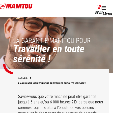
Aller
au
DEVIS
Menu
contenu
principal
LA GARANTIE MANITOU POUR
Travailler en toute
sérénité !
ACCUEIL
LA GARANTIE MANITOU POUR TRAVAILLER EN TOUTE SÉRÉNITÉ !
Saviez-vous que votre machine peut être garantie
jusqu'à 6 ans et/ou 6 000 heures ? Et parce que nous
sommes toujours plus à l'écoute de vos besoins :