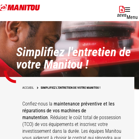
Aller
au
DEVIS
Menu
contenu
principal
Simplifiez l'entretien de
votre Manitou !
ACCUEIL
SIMPLIFIEZ L'ENTRETIEN DE VOTRE MANITOU !
Confiez-nous la
maintenance préventive et les
réparations de vos machines de
manutention
. Réduisez le coût total de possession
(TCO) de vos équipements et inscrivez votre
investissement dans la durée. Les équipes Manitou
vous aideront à choisir le contrat qui répondra aux