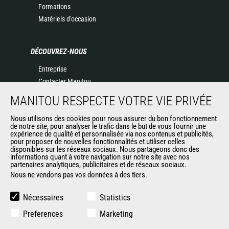
Formations
Matériels d'occasion
DÉCOUVREZ-NOUS
Entreprise
Contacter Manitou
Informations légales
MANITOU RESPECTE VOTRE VIE PRIVÉE
Politique de protection des données
Nous utilisons des cookies pour nous assurer du bon fonctionnement
Evénements
de notre site, pour analyser le trafic dans le but de vous fournir une
Actualités
expérience de qualité et personnalisée via nos contenus et publicités,
pour proposer de nouvelles fonctionnalités et utiliser celles
Historique
disponibles sur les réseaux sociaux. Nous partageons donc des
informations quant à votre navigation sur notre site avec nos
partenaires analytiques, publicitaires et de réseaux sociaux.
Nous ne vendons pas vos données à des tiers.
AUTRES SITES DU GROUPE
Manitou Group
Nécessaires
Statistics
Carrières
Preferences
Marketing
Used Manitou Machines