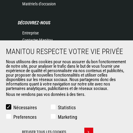
Matériels d'occasion
DÉCOUVREZ-NOUS
Entreprise
Contacter Manitou
Informations légales
MANITOU RESPECTE VOTRE VIE PRIVÉE
Politique de protection des données
Nous utilisons des cookies pour nous assurer du bon fonctionnement
Evénements
de notre site, pour analyser le trafic dans le but de vous fournir une
Actualités
expérience de qualité et personnalisée via nos contenus et publicités,
pour proposer de nouvelles fonctionnalités et utiliser celles
Historique
disponibles sur les réseaux sociaux. Nous partageons donc des
informations quant à votre navigation sur notre site avec nos
partenaires analytiques, publicitaires et de réseaux sociaux.
Nous ne vendons pas vos données à des tiers.
AUTRES SITES DU GROUPE
Manitou Group
Nécessaires
Statistics
Carrières
Preferences
Marketing
Used Manitou Machines
RMI Manitou
REFUSER TOUS LES COOKIES