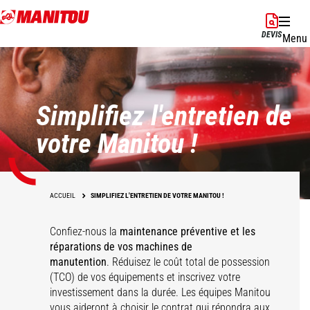
Aller
au
DEVIS
Menu
contenu
principal
Simplifiez l'entretien de
votre Manitou !
ACCUEIL
SIMPLIFIEZ L'ENTRETIEN DE VOTRE MANITOU !
Confiez-nous la
maintenance préventive et les
réparations de vos machines de
manutention
. Réduisez le coût total de possession
(TCO) de vos équipements et inscrivez votre
investissement dans la durée. Les équipes Manitou
vous aideront à choisir le contrat qui répondra aux