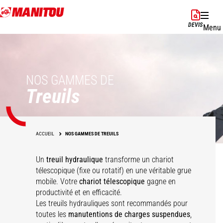
Aller
au
DEVIS
Menu
contenu
principal
NOS GAMMES DE
Treuils
ACCUEIL
NOS GAMMES DE TREUILS
Un
treuil hydraulique
transforme un chariot
télescopique (fixe ou rotatif) en une véritable grue
mobile. Votre
chariot télescopique
gagne en
productivité et en efficacité.
Les treuils hydrauliques sont recommandés pour
toutes les
manutentions de charges suspendues
,
Treuil hydraulique