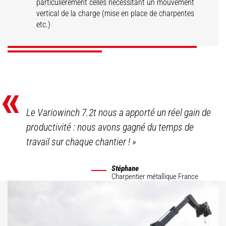
Treuil hydraulique
particulièrement celles nécessitant un mouvement
grande capacité
Treuil hydraulique
vario
vertical de la charge (mise en place de charpentes
etc.)
DÉCOUVRIR
DÉCOUVRIR
DÉCOUVRIR
«
Le Variowinch 7.2t nous a apporté un réel gain de
productivité : nous avons gagné du temps de
travail sur chaque chantier !
»
Stéphane
Charpentier métallique
France