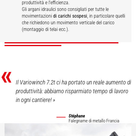
produttività e l'efficienza.
Gli argani idraulici sono consigliati per tutte le
Argano idraulico per
movimentazioni
di carichi sospesi
, in particolare quelli
Variowinch
Argano idraulico
carichi gravosi
che richiedono un movimento verticale del carico
(montaggio di telai ecc.).
SCOPRI
SCOPRI
SCOPRI
«
Il Variowinch 7.2t ci ha portato un reale aumento di
produttività: abbiamo risparmiato tempo di lavoro
in ogni cantiere!
»
Stéphane
Falegname di metallo
Francia