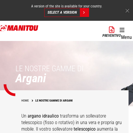
A version of the site is available for your country.
SELECT A VERSION
Salta
al
PREVENTIVO
Menu
contenuto
principale
LE NOSTRE GAMME DI
Argani
HOME
LE NOSTRE GAMME DI ARGANI
Un
argano idraulico
trasforma un sollevatore
telescopico (fisso o rotativo) in una vera e propria gru
mobile. Il vostro sollevatore
telescopico
aumenta la