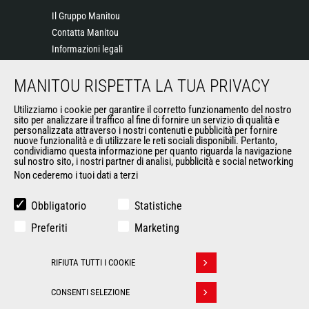
Il Gruppo Manitou
Contatta Manitou
Informazioni legali
Eventi
MANITOU RISPETTA LA TUA PRIVACY
News
Storia
Utilizziamo i cookie per garantire il corretto funzionamento del nostro
General Terms and Conditions of Sale
sito per analizzare il traffico al fine di fornire un servizio di qualità e
personalizzata attraverso i nostri contenuti e pubblicità per fornire
nuove funzionalità e di utilizzare le reti sociali disponibili. Pertanto,
condividiamo questa informazione per quanto riguarda la navigazione
ALTRI SITI DEL GRUPPO
sul nostro sito, i nostri partner di analisi, pubblicità e social networking
Non cederemo i tuoi dati a terzi
Gruppo Manitou
Opportunità
Obbligatorio
Statistiche
L'usato di Manitou
Preferiti
Marketing
RMI Manitou
Gehl
RIFIUTA TUTTI I COOKIE
Manitou Group Attachments
Ritirare il consenso
CONSENTI SELEZIONE
© 2026
Politique de protection