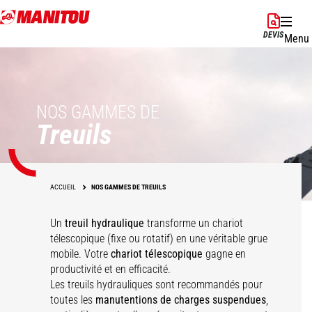
Aller
au
DEVIS
Menu
contenu
principal
NOS GAMMES DE
Treuils
ACCUEIL
NOS GAMMES DE TREUILS
Un
treuil hydraulique
transforme un chariot
télescopique (fixe ou rotatif) en une véritable grue
mobile. Votre
chariot télescopique
gagne en
productivité et en efficacité.
Les treuils hydrauliques sont recommandés pour
toutes les
manutentions de charges suspendues
,
Treuil hydraulique