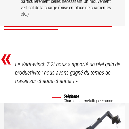
Treuil hydraulique
particulièrement celles nécessitant un mouvement
grande capacité
Treuil hydraulique
vario
vertical de la charge (mise en place de charpentes
etc.)
DÉCOUVRIR
DÉCOUVRIR
DÉCOUVRIR
«
Le Variowinch 7.2t nous a apporté un réel gain de
productivité : nous avons gagné du temps de
travail sur chaque chantier !
»
Stéphane
Charpentier métallique
France