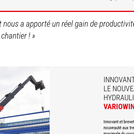
COUVRIR
DÉCOUVRIR
t nous a apporté un réel gain de productiv
 chantier !
»
INNOVANT
LE NOUVE
HYDRAUL
VARIOWI
Innovant et brevet
nouveauté aux tre
maximale du croch