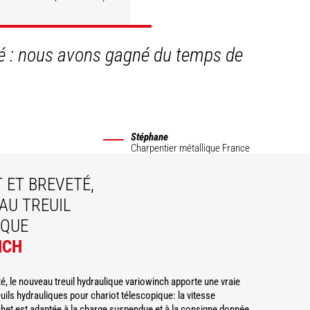
DÉCOUVRIR
ité : nous avons gagné du temps de
Stéphane
Charpentier métallique
France
 ET BREVETÉ,
AU TREUIL
IQUE
NCH
é, le nouveau treuil hydraulique variowinch apporte une vraie
uils hydrauliques pour chariot télescopique: la vitesse
et est adaptée à la charge suspendue et à la consigne donnée