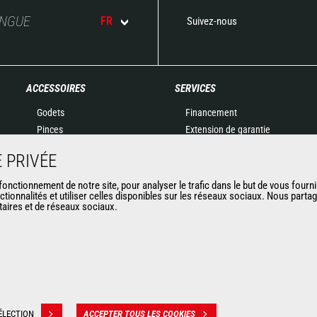
ANGUE
FR
Suivez-nous
ACCESSOIRES
SERVICES
Godets
Financement
Pinces
Extension de garantie
Manutention sur fourches
Maintenance
 PRIVÉE
Fourches et Grappins
Pièces de rechange
Potences
Solutions connectées
nctionnement de notre site, pour analyser le trafic dans le but de vous fourni
ctionnalités et utiliser celles disponibles sur les réseaux sociaux. Nous part
Nacelles
Outil de Diagnostic
itaires et de réseaux sociaux.
Bennes
Formations
Balayeuses et Nettoyeurs
Matériels d'occasion
Treuils
Accessoires miniers
ÉLECTION
ACCEPTER TOUS LES COOKIES