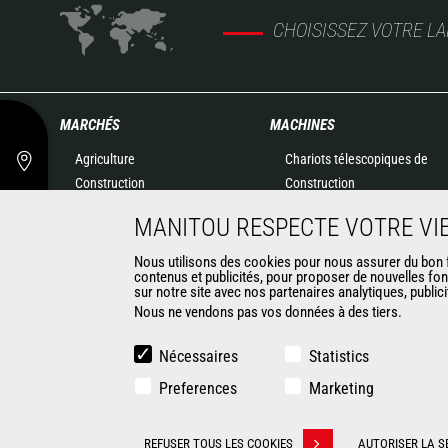
CHOISISSEZ VOTRE L
MARCHÉS
MACHINES
Agriculture
Chariots télescopiques de
Construction
Construction
Industries
Chariots télescopiques
MANITOU RESPECTE VOTRE VIE
Pétrole & gaz
Agricoles
Aéronautique
Télescopiques rotatifs
Nous utilisons des cookies pour nous assurer du bon fo
contenus et publicités, pour proposer de nouvelles fon
Environnement
Chargeuses articulées
sur notre site avec nos partenaires analytiques, public
Défense
Nacelles élévatrices
Nous ne vendons pas vos données à des tiers.
Loueurs
Matériel de magasinage
Exploitation minière
Chariots embarqués
Nécessaires
Statistics
Chariots élévateurs
Preferences
Marketing
Chargeuses compactes
Chargeuses pelleteuses
CONTACT
REFUSER TOUS LES COOKIES
AUTORISER LA S