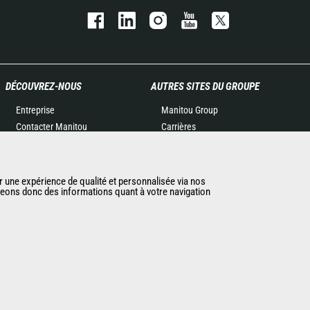
DÉCOUVREZ-NOUS
AUTRES SITES DU GROUPE
Entreprise
Manitou Group
Contacter Manitou
Carrières
Informations légales
Used Manitou Machines
Politique de protection des
RMI Manitou
données
Gehl
r une expérience de qualité et personnalisée via nos
ageons donc des informations quant à votre navigation
Evénements
Manitou Group
Actualités
Attachments
Historique