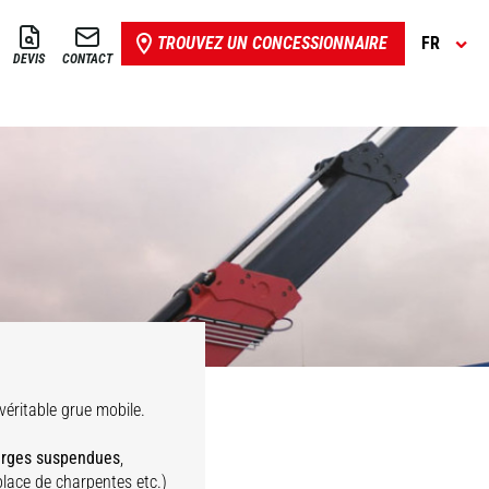
TROUVEZ UN CONCESSIONNAIRE
FR
DEVIS
CONTACT
Treuil
hydraulique
vario
véritable grue mobile.
arges suspendues
,
place de charpentes etc.)