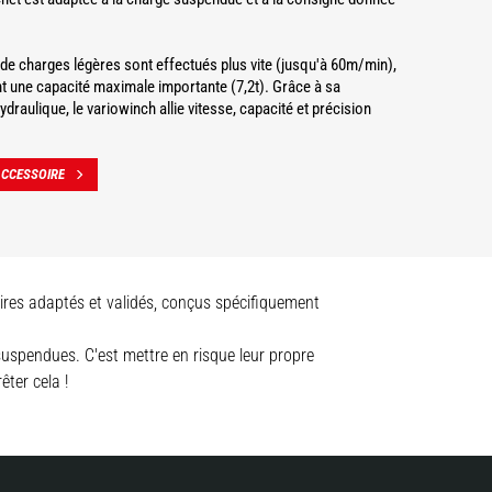
 charges légères sont effectués plus vite (jusqu'à 60m/min),
t une capacité maximale importante (7,2t). Grâce à sa
draulique, le variowinch allie vitesse, capacité et précision
ACCESSOIRE
oires adaptés et validés, conçus spécifiquement
 suspendues. C'est mettre en risque leur propre
êter cela !