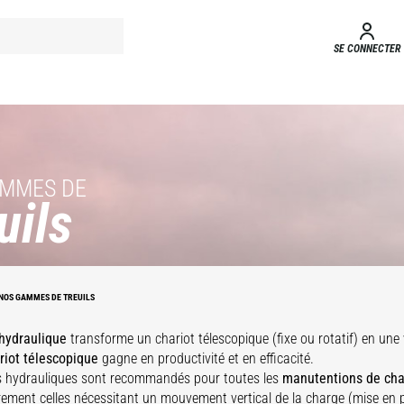
SE CONNECTER
AMMES DE
uils
Treuil
raulique
grande
Treuil
apacité
hydraulique
NOS GAMMES DE TREUILS
 hydraulique
transforme un chariot télescopique (fixe ou rotatif) en une 
riot télescopique
gagne en productivité et en efficacité.
ls hydrauliques sont recommandés pour toutes les
manutentions de ch
èrement celles nécessitant un mouvement vertical de la charge (mise en 