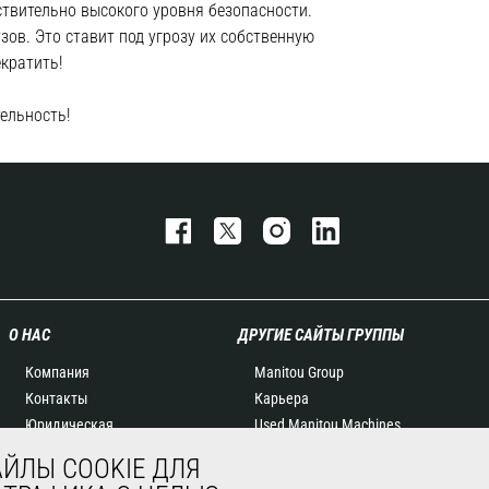
ствительно высокого уровня безопасности.
ов. Это ставит под угрозу их собственную
кратить!
ельность!
О НАС
ДРУГИЕ САЙТЫ ГРУППЫ
Компания
Manitou Group
Контакты
Карьера
Юридическая
Used Manitou Machines
информация
RMI Manitou
ЙЛЫ COOKIE ДЛЯ
Мероприятия
Gehl