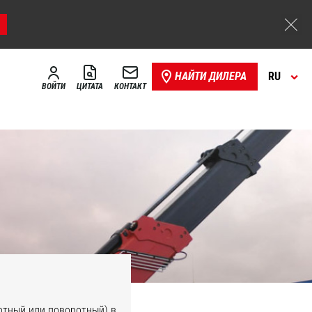
НАЙТИ ДИЛЕРА
RU
ВОЙТИ
ЦИТАТА
КОНТАКТ
Высокоскоростная
лебедка
отный или поворотный) в