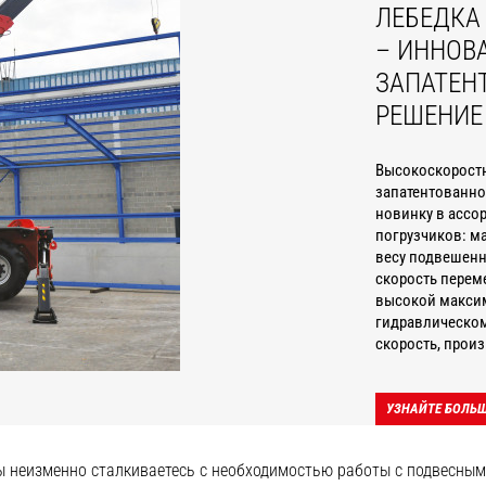
ЛЕБЕДКА
– ИННОВ
ЗАПАТЕН
РЕШЕНИЕ
Высокоскоростн
запатентованно
новинку в ассо
погрузчиков: м
весу подвешенн
скорость перем
высокой максим
гидравлическому
скорость, произ
УЗНАЙТЕ БОЛЬШ
ы неизменно сталкиваетесь с необходимостью работы с подвесным