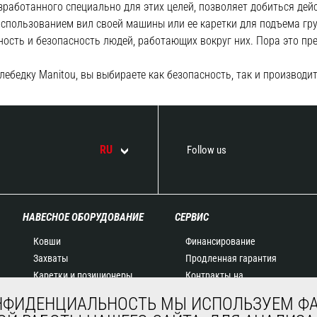
зработанного специально для этих целей, позволяет добиться дей
спользованием вил своей машины или ее каретки для подъема груз
ность и безопасность людей, работающих вокруг них. Пора это пре
ебедку Manitou, вы выбираете как безопасность, так и производит
RU
Follow us
НАВЕСНОЕ ОБОРУДОВАНИЕ
СЕРВИС
Ковши
Финансирование
Захваты
Продленная гарантия
Каретки и позиционеры
Контракты на
Вилочные захваты
техническое
НФИДЕНЦИАЛЬНОСТЬ МЫ ИСПОЛЬЗУЕМ ФА
Краны-балки и краны
обслуживание