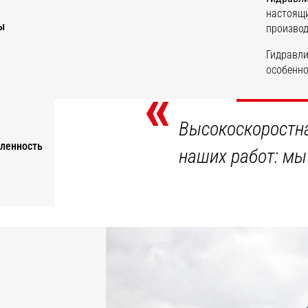
настоящи
ы
производ
Гидравли
особенно
«
ОТ
Высокоскоростна
ленность
наших работ: мы