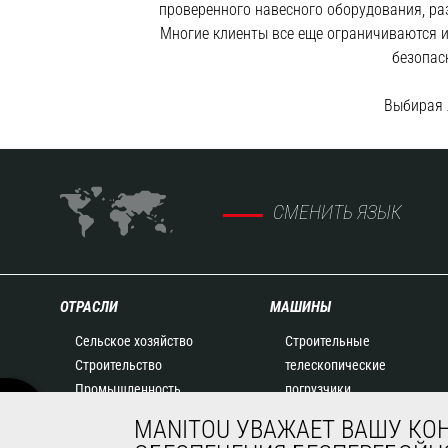
проверенного навесного оборудования, ра
Многие клиенты все еще ограничиваются и
безопас
Выбирая л
СМЕНИТЬ ЯЗЫК
ОТРАСЛИ
МАШИНЫ
Сельское хозяйство
Строительные
Строительство
телескопические
Промышленность
погрузчики
Нефть и газ
Сельскохозяйственные
MANITOU УВАЖАЕТ ВАШУ КО
Авиация
телескопические