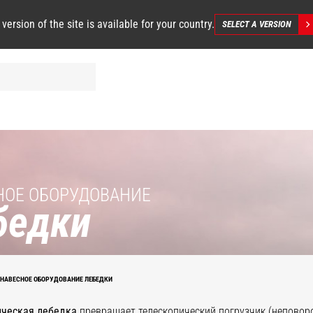
 version of the site is available for your country.
SELECT A VERSION
НОЕ ОБОРУДОВАНИЕ
бедки
ебедка
НАВЕСНОЕ ОБОРУДОВАНИЕ ЛЕБЕДКИ
ышенной
Гидравлическая
подъемности
лебедка
ическая лебедка
превращает телескопический погрузчик (неповор