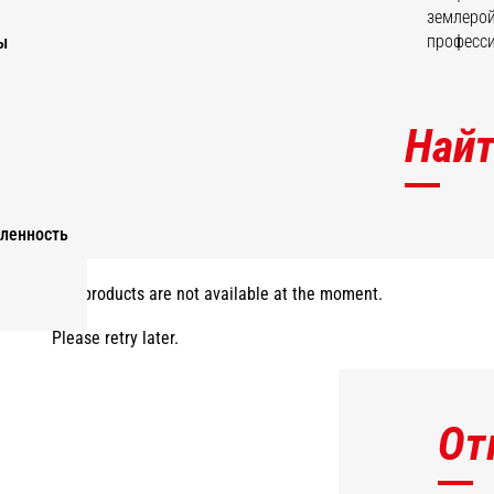
землерой
професси
ы
Найт
ленность
The products are not available at the moment.
Please retry later.
От