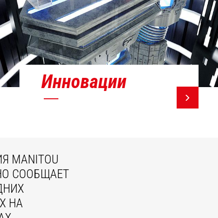
Инновации
Я MANITOU
НО СООБЩАЕТ
ДНИХ
Х НА
АХ