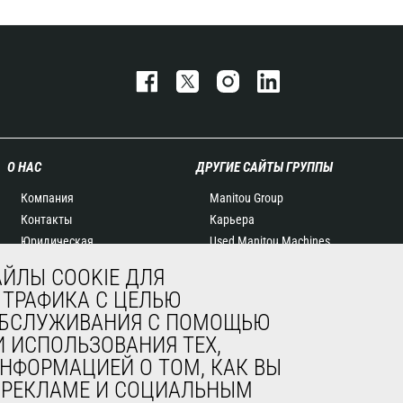
О НАС
ДРУГИЕ САЙТЫ ГРУППЫ
Компания
Manitou Group
Контакты
Карьера
Юридическая
Used Manitou Machines
информация
RMI Manitou
ЙЛЫ COOKIE ДЛЯ
Мероприятия
Gehl
 ТРАФИКА С ЦЕЛЬЮ
Новости
Навесное оборудование
 ОБСЛУЖИВАНИЯ С ПОМОЩЬЮ
История
Edge
 ИСПОЛЬЗОВАНИЯ ТЕХ,
General Terms and
НФОРМАЦИЕЙ О ТОМ, КАК ВЫ
Conditions of Sale
, РЕКЛАМЕ И СОЦИАЛЬНЫМ