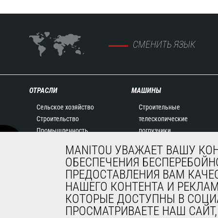
СМЕНИТЬ ЯЗЫК
ОТРАСЛИ
МАШИНЫ
Сельское хозяйство
Строительные
Строительство
телескопические
Промышленность
погрузчики
Нефть и газ
Сельскохозяйственные
MANITOU УВАЖАЕТ ВАШУ КО
Авиация
телескопические
ОБЕСПЕЧЕНИЯ БЕСПЕРЕБОЙНО
Окружающая среда
погрузчики
ПРЕДОСТАВЛЕНИЯ ВАМ КАЧЕ
Оборона
Телескопические
НАШЕГО КОНТЕНТА И РЕКЛА
Арендный бизнес
погрузчики с поворотной
КОТОРЫЕ ДОСТУПНЫ В СОЦИ
Горнодобывающая
башней
ПРОСМАТРИВАЕТЕ НАШ САЙТ
промышленность
Сочлененные погрузчики