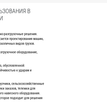
ЬЗОВАНИЯ В
И
но-разгрузочные решения.
сается проектирования машин,
различных видов грузов.
азгрузочное оборудование,
, обусловленной:
ойчивостью к ударам и
рузчики, сельскохозяйственные
ки заказов, тележки для
ого навесного оборудования.
оторое подходит для решения