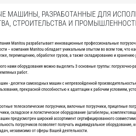
Е МАШИНЫ, РАЗРАБОТАННЫЕ ДЛЯ ИСПОЛ
ТВА, СТРОИТЕЛЬСТВА И ПРОМЫШЛЕННОСТ
мпания Manitou разрабатывает инновационные профессиональные погрузоч
сти – компания Manitou обладает уникальным опытом во всем том, что ка
зке, перемещению, обработке грузов, а также складированию и хранению 
ого нами оборудования можно выделить 3 основные группы: погрузочно-р
емляных работ.
ашин - десятки самоходных машин с непревзойденной производительностью
зования, прекрасной способностью к адаптации к рабочим условиям, уст
ротные телескопические погрузчики, вилочные погрузчики, прицепные пог
зчики, складское и логистическое оборудование (штабелеры, комплектовщи
х машин предусмотрен широкий ассортимент сертифицированного совместим
ьность погрузчиков позволяет получать индивидуальное оборудование, к
дач, независимо от сферы Вашей деятельности.