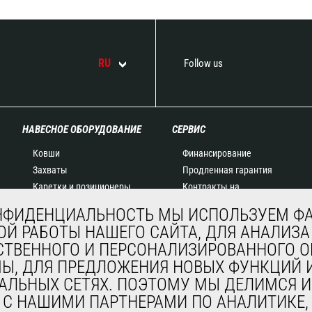
RU
Follow us
НАВЕСНОЕ ОБОРУДОВАНИЕ
СЕРВИС
Ковши
Финансирование
Захваты
Продленная гарантия
Каретки и позиционеры
Контракты на
Вилочные захваты
техническое
НФИДЕНЦИАЛЬНОСТЬ МЫ ИСПОЛЬЗУЕМ ФА
Краны-балки и краны
обслуживание
Й РАБОТЫ НАШЕГО САЙТА, ДЛЯ АНАЛИЗА
Платформы
Запасные части
СТВЕННОГО И ПЕРСОНАЛИЗИРОВАННОГО
Бункеры
Система удаленного
МЫ, ДЛЯ ПРЕДЛОЖЕНИЯ НОВЫХ ФУНКЦИЙ И
Щетки и мойки
мониторинга
АЛЬНЫХ СЕТЯХ. ПОЭТОМУ МЫ ДЕЛИМСЯ И
Лебедки
Программное
, С НАШИМИ ПАРТНЕРАМИ ПО АНАЛИТИКЕ
Навесное оборудование
обеспечение для