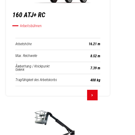
160 ATJ+ RC
Arbeitsbühnen
Arbeitshöhe
16.21 m
Max. Reichweite
8.52 m
Ãœberhang / Knickpunkt
7.39 m
Gelenk
Tragfähigkeit des Arbeitskorbs
408 kg