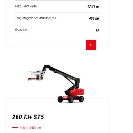
Max. Reichweite
17.79 m
Tragfähigkeit des Arbeitskorbs
408 kg
Baureihen
TJ
260 TJ+ ST5
Arbeitsbühnen