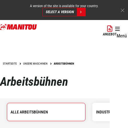
A version of the site is available for your country.
SELECT A VERSION
Direkt
zum
ANGEBOT
Menü
Inhalt
STARTSEITE
UNSERE MASCHINEN
ARBEITSBÜHNEN
Arbeitsbühnen
ALLE ARBEITSBÜHNEN
INDUSTRIE