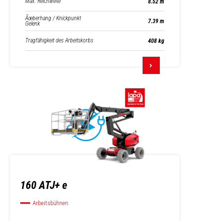
Max. Reichweite
8.52 m
Ãœberhang / Knickpunkt
7.39 m
Gelenk
Tragfähigkeit des Arbeitskorbs
408 kg
160 ATJ+ e
Arbeitsbühnen