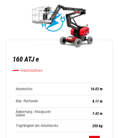
160 ATJ e
Arbeitsbühnen
Arbeitshöhe
16.03 m
Max. Reichweite
8.11 m
Ãœberhang / Knickpunkt
7.43 m
Gelenk
Tragfähigkeit des Arbeitskorbs
250 kg