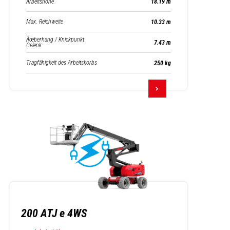
Arbeitshöhe
18.19 m
Max. Reichweite
10.33 m
Ãœberhang / Knickpunkt
7.43 m
Gelenk
Tragfähigkeit des Arbeitskorbs
250 kg
200 ATJ e 4WS