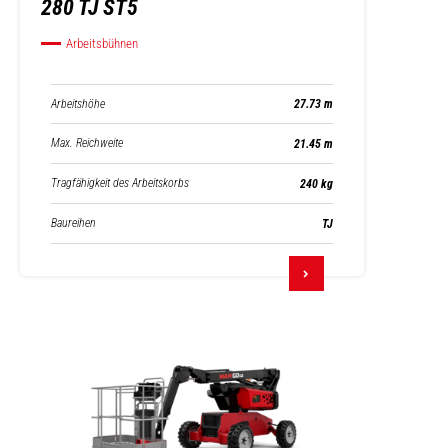
280 TJ ST5
Arbeitsbühnen
Arbeitshöhe
27.73 m
Max. Reichweite
21.45 m
Tragfähigkeit des Arbeitskorbs
240 kg
Baureihen
TJ