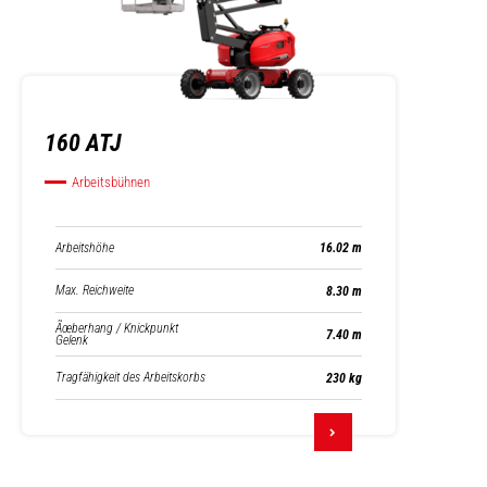
160 ATJ
Arbeitsbühnen
Arbeitshöhe
16.02 m
Max. Reichweite
8.30 m
Ãœberhang / Knickpunkt
7.40 m
Gelenk
Tragfähigkeit des Arbeitskorbs
230 kg