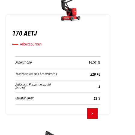
170 AETJ
Arbeitsbühnen
Arbeitshöhe
16.51 m
Tragfähigkeit des Arbeitskorbs
220 kg
Zulässige Personenanzahl
2
(innen)
Steigfähigkeit
22 %