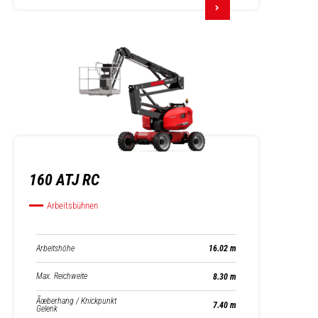
160 ATJ RC
Arbeitsbühnen
Arbeitshöhe
16.02 m
Max. Reichweite
8.30 m
Ãœberhang / Knickpunkt
7.40 m
Gelenk