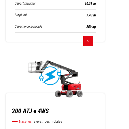
Déport maximal
10.33 m
Surplomb
7.43 m
Capacité de la nacelle
250 kg
200 ATJ e 4WS
Nacelles
élévatrices mobiles