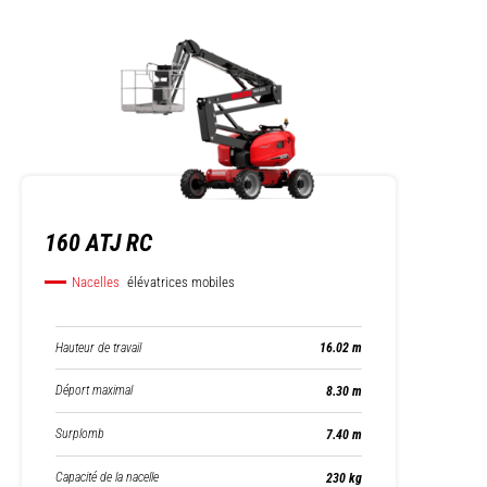
160 ATJ RC
Nacelles
élévatrices mobiles
Hauteur de travail
16.02 m
Déport maximal
8.30 m
Surplomb
7.40 m
Capacité de la nacelle
230 kg