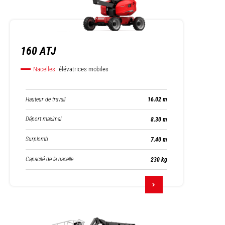
160 ATJ
Nacelles
élévatrices mobiles
Hauteur de travail
16.02 m
Déport maximal
8.30 m
Surplomb
7.40 m
Capacité de la nacelle
230 kg