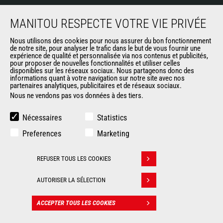
MANITOU RESPECTE VOTRE VIE PRIVÉE
FR
Nous utilisons des cookies pour nous assurer du bon fonctionnement
CHOISISSEZ VOTRE LANGUE
de notre site, pour analyser le trafic dans le but de vous fournir une
expérience de qualité et personnalisée via nos contenus et publicités,
pour proposer de nouvelles fonctionnalités et utiliser celles
disponibles sur les réseaux sociaux. Nous partageons donc des
informations quant à votre navigation sur notre site avec nos
partenaires analytiques, publicitaires et de réseaux sociaux.
Nous ne vendons pas vos données à des tiers.
Suivez-nous
Nécessaires
Statistics
Preferences
Marketing
REFUSER TOUS LES COOKIES
Retirer son consentement
MARCHÉS
AUTORISER LA SÉLECTION
Agriculture
Construction
ACCEPTER TOUS LES COOKIES
Industries
CONTACT
Pétrole & gaz