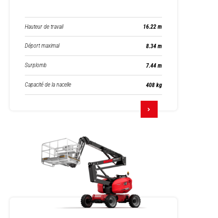
Hauteur de travail
16.22 m
Déport maximal
8.34 m
Surplomb
7.44 m
Capacité de la nacelle
408 kg