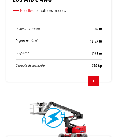
Nacelles
élévatrices mobiles
Hauteur de travail
20 m
Déport maximal
11.57 m
Surplomb
7.91 m
Capacité de la nacelle
250 kg