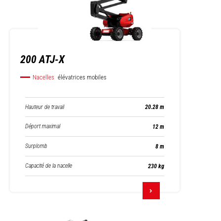
200 ATJ-X
Nacelles
élévatrices mobiles
Hauteur de travail
20.28 m
Déport maximal
12 m
Surplomb
8 m
Capacité de la nacelle
230 kg