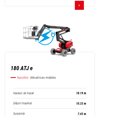
180 ATJ e
Nacelles
élévatrices mobiles
Hauteur de travail
18.19 m
Déport maximal
10.33 m
Surplomb
7.43 m