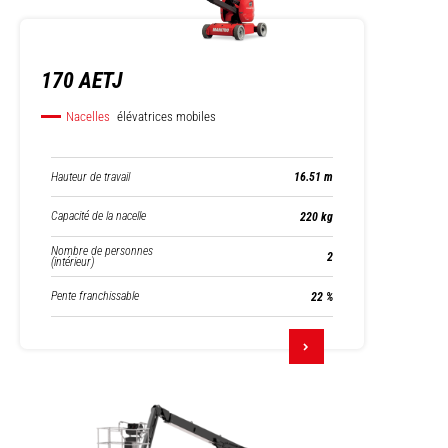
170 AETJ
Nacelles
élévatrices mobiles
Hauteur de travail
16.51 m
Capacité de la nacelle
220 kg
Nombre de personnes
2
(intérieur)
Pente franchissable
22 %