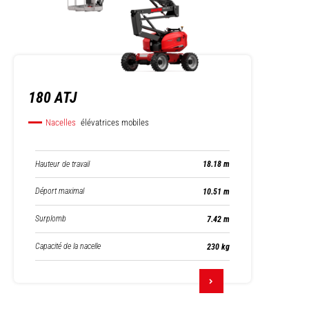
180 ATJ
Nacelles
élévatrices mobiles
Hauteur de travail
18.18 m
Déport maximal
10.51 m
Surplomb
7.42 m
Capacité de la nacelle
230 kg