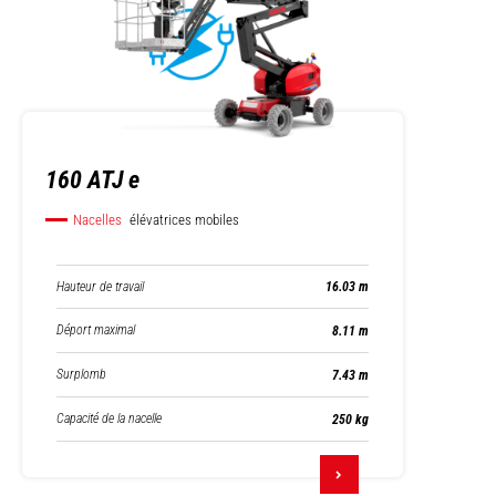
160 ATJ e
Nacelles
élévatrices mobiles
Hauteur de travail
16.03 m
Déport maximal
8.11 m
Surplomb
7.43 m
Capacité de la nacelle
250 kg