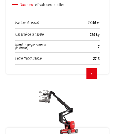
Nacelles
élévatrices mobiles
Hauteur de travail
14.60 m
Capacité de la nacelle
220 kg
Nombre de personnes
2
(intérieur)
Pente franchissable
22 %