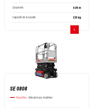
Surplomb
4.80 m
Capacité de la nacelle
230 kg
SE 0808
Nacelles
élévatrices mobiles