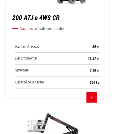
200 ATJ e 4WS CR
Nacelles
élévatrices mobiles
Hauteur de travail
20 m
Déport maximal
11.57 m
Surplomb
7.90 m
Capacité de la nacelle
250 kg