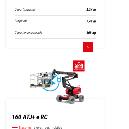
Déport maximal
8.34 m
Surplomb
7.44 m
Capacité de la nacelle
408 kg
160 ATJ+ e RC
Nacelles
élévatrices mobiles