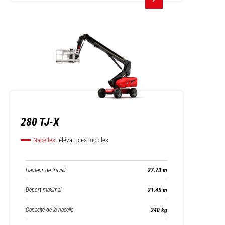
280 TJ-X
Nacelles
élévatrices mobiles
Hauteur de travail
27.73 m
Déport maximal
21.45 m
Capacité de la nacelle
240 kg