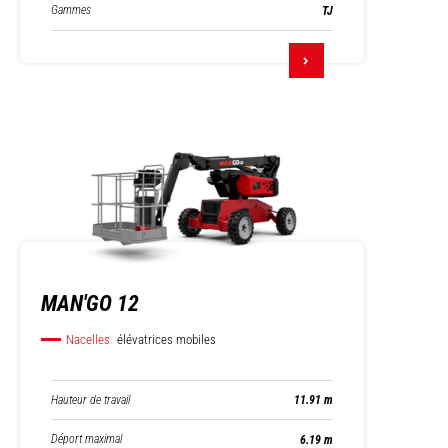
Gammes
TJ
MAN'GO 12
Nacelles
élévatrices mobiles
Hauteur de travail
11.91 m
Déport maximal
6.19 m