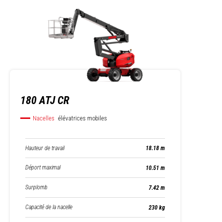
180 ATJ CR
Nacelles
élévatrices mobiles
Hauteur de travail
18.18 m
Déport maximal
10.51 m
Surplomb
7.42 m
Capacité de la nacelle
230 kg