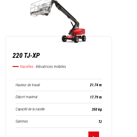
220 TJ-XP
Nacelles
élévatrices mobiles
Hauteur de travail
21.74 m
Déport maximal
17.79 m
Capacité de la nacelle
350 kg
Gammes
TJ