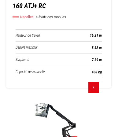
160 ATJ+ RC
Nacelles
élévatrices mobiles
Hauteur de travail
16.21 m
Déport maximal
8.52 m
Surplomb
7.39 m
Capacité de la nacelle
408 kg