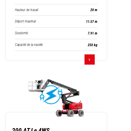
Hauteur de travail
20 m
Déport maximal
11.57 m
Surplomb
7.91 m
Capacité de la nacelle
250 kg
200 ATJ e 4WS