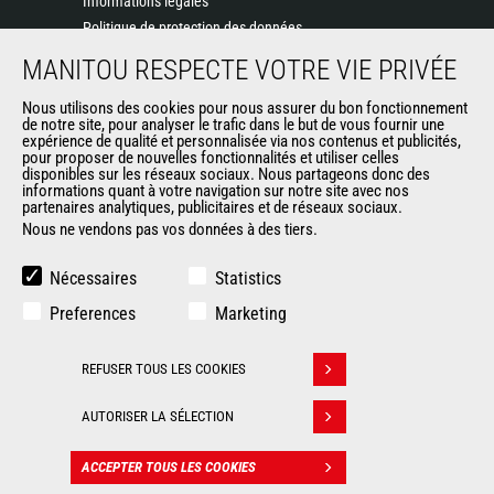
Informations légales
Politique de protection des données
Evénements
MANITOU RESPECTE VOTRE VIE PRIVÉE
Actualités
Historique
Nous utilisons des cookies pour nous assurer du bon fonctionnement
de notre site, pour analyser le trafic dans le but de vous fournir une
CGV Manitou BF
expérience de qualité et personnalisée via nos contenus et publicités,
pour proposer de nouvelles fonctionnalités et utiliser celles
disponibles sur les réseaux sociaux. Nous partageons donc des
informations quant à votre navigation sur notre site avec nos
AUTRES SITES DU GROUPE
partenaires analytiques, publicitaires et de réseaux sociaux.
Nous ne vendons pas vos données à des tiers.
Manitou Group
Carrières
Nécessaires
Statistics
Used Manitou Machines
Preferences
Marketing
RMI Manitou
Boutique de produits dérivés
REFUSER TOUS LES COOKIES
Gehl
Retirer son consentement
Manitou Group Attachments
AUTORISER LA SÉLECTION
© 2026
Informations
Politique de protection
ACCEPTER TOUS LES COOKIES
Manitou.com
légales
des données
CONTACT