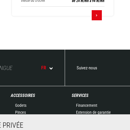
Vitesse du crochet
de 24 m/mn à 94 m/mn
ANGUE
FR
Suivez-nous
ACCESSOIRES
SERVICES
Godets
Financement
Pinces
Extension de garantie
Manutention sur fourches
Maintenance
 PRIVÉE
Fourches et Grappins
Pièces de rechange