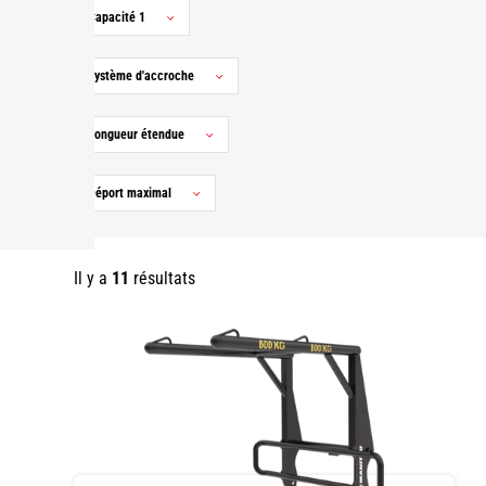
Capacité 1
Système d'accroche
Longueur étendue
Déport maximal
Il y a
11
résultats