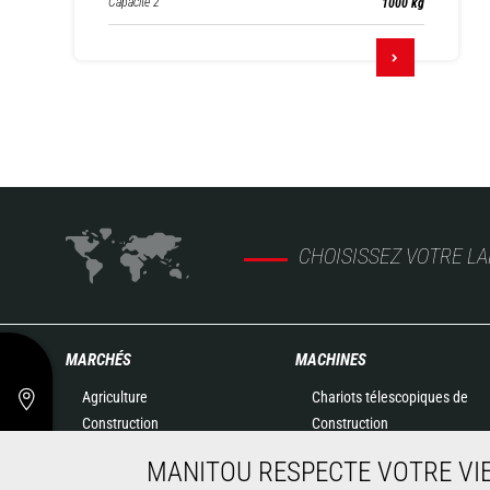
Capacité 2
1000 kg
CHOISISSEZ VOTRE L
MARCHÉS
MACHINES
Agriculture
Chariots télescopiques de
Construction
Construction
Industries
Chariots télescopiques
MANITOU RESPECTE VOTRE VIE
Pétrole & gaz
Agricoles