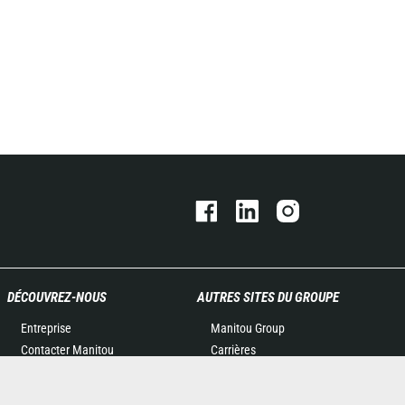
DÉCOUVREZ-NOUS
AUTRES SITES DU GROUPE
Entreprise
Manitou Group
Contacter Manitou
Carrières
Informations légales
Used Manitou Machines
Politique de protection des
RMI Manitou