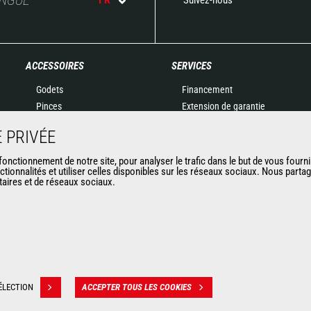
ACCESSOIRES
SERVICES
Godets
Financement
Pinces
Extension de garantie
Manutention sur fourches
Maintenance
 PRIVÉE
Fourches et Grappins
Pièces de rechange
Potences
Solutions connectées
nctionnement de notre site, pour analyser le trafic dans le but de vous fourni
ctionnalités et utiliser celles disponibles sur les réseaux sociaux. Nous part
Nacelles
Outil de Diagnostic
itaires et de réseaux sociaux.
Bennes
Formations
Balayeuses et Nettoyeurs
Matériels d'occasion
Treuils
Accessoires miniers
ÉLECTION
ACCEPTER TOUS LES COOKIES
ion des données