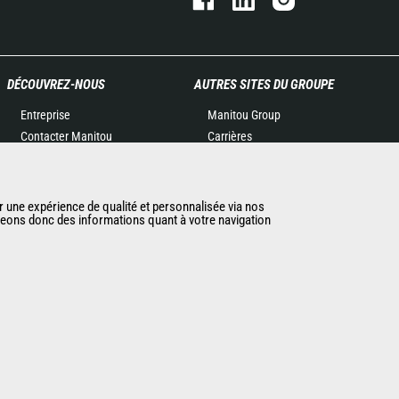
DÉCOUVREZ-NOUS
AUTRES SITES DU GROUPE
Entreprise
Manitou Group
Contacter Manitou
Carrières
Informations légales
Used Manitou Machines
Politique de protection des
RMI Manitou
données
Boutique de produits
r une expérience de qualité et personnalisée via nos
ageons donc des informations quant à votre navigation
Evénements
dérivés
Actualités
Gehl
Historique
Manitou Group
CGV Manitou BF
Attachments