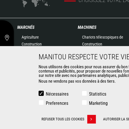
MARCHÉS
MACHINES
Agriculture
Chariots télescopiques de
Construction
Construction
Industries
Chariots télescopiques
MANITOU RESPECTE VOTRE VIE
Pétrole & gaz
Agricoles
Aéronautique
Télescopiques rotatifs
Nous utilisons des cookies pour nous assurer du bon fo
contenus et publicités, pour proposer de nouvelles fon
Environnement
Chargeuses articulées
sur notre site avec nos partenaires analytiques, public
Défense
Nacelles élévatrices
Nous ne vendons pas vos données à des tiers.
Loueurs
Matériel de magasinage
Exploitation minière
Chariots embarqués
Nécessaires
Statistics
Chariots élévateurs
Preferences
Marketing
Chargeuses compactes
Solutions robotisées
CONTACT
REFUSER TOUS LES COOKIES
AUTORISER LA S
Retirer son consentement
© 2026 Manitou.com
Informations légales
Politique de protect