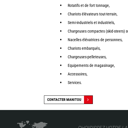
Rotatifs et de fort tonnage,
Chariots élévateurs tout-terrain,
Semi-industriels et industriels,
Chargeuses compactes (skid-steers) sur
Nacelles élévatrices de personnes,
Chariots embarqués,
Chargeuses-pelleteuses,
Equipements de magasinage,
Accessoires,
Services.
CONTACTER MANITOU
CHOISISSEZ VOTRE L