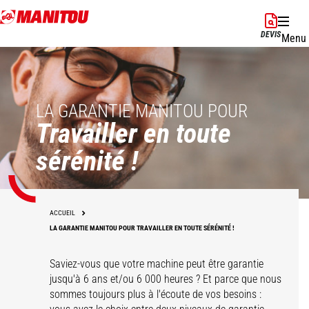
Aller
au
DEVIS
Menu
contenu
principal
LA GARANTIE MANITOU POUR
Travailler en toute
sérénité !
ACCUEIL
LA GARANTIE MANITOU POUR TRAVAILLER EN TOUTE SÉRÉNITÉ !
Saviez-vous que votre machine peut être garantie
jusqu'à 6 ans et/ou 6 000 heures ? Et parce que nous
sommes toujours plus à l'écoute de vos besoins :