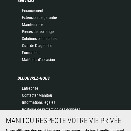
SERVICES
Financement
Extension de garantie
Maintenance
Pièces de rechange
Solutions connectées
Outil de Diagnostic
Formations
Matériels d'occasion
DÉCOUVREZ-NOUS
Entreprise
Contacter Manitou
Informations légales
Politique de protection des données
Evénements
MANITOU RESPECTE VOTRE VIE PRIVÉE
Actualités
Nous utilisons des cookies pour nous assurer du bon fonctionnement
Historique