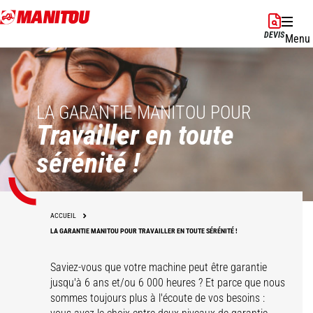
Aller
au
DEVIS
Menu
contenu
principal
LA GARANTIE MANITOU POUR
Travailler en toute
sérénité !
ACCUEIL
LA GARANTIE MANITOU POUR TRAVAILLER EN TOUTE SÉRÉNITÉ !
Saviez-vous que votre machine peut être garantie
jusqu'à 6 ans et/ou 6 000 heures ? Et parce que nous
sommes toujours plus à l'écoute de vos besoins :