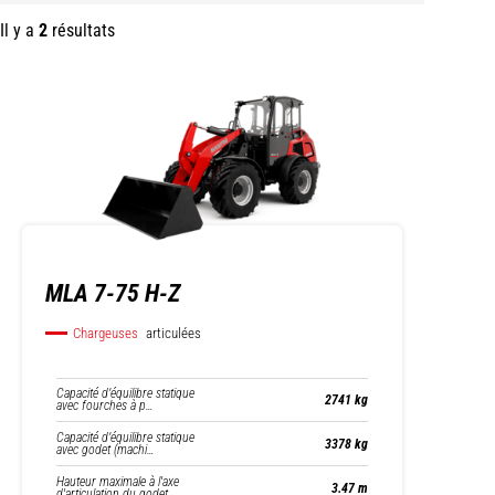
Il y a
2
résultats
MLA 7-75 H-Z
Chargeuses
articulées
Capacité d’équilibre statique
2741 kg
avec fourches à p…
Capacité d’équilibre statique
3378 kg
avec godet (machi…
Hauteur maximale à l'axe
3.47 m
d'articulation du godet