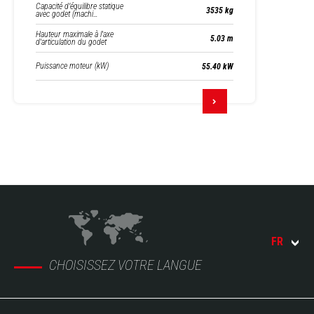
Capacité d’équilibre statique
3535 kg
avec godet (machi…
Hauteur maximale à l'axe
5.03 m
d'articulation du godet
Puissance moteur (kW)
55.40 kW
FR
CHOISISSEZ VOTRE LANGUE