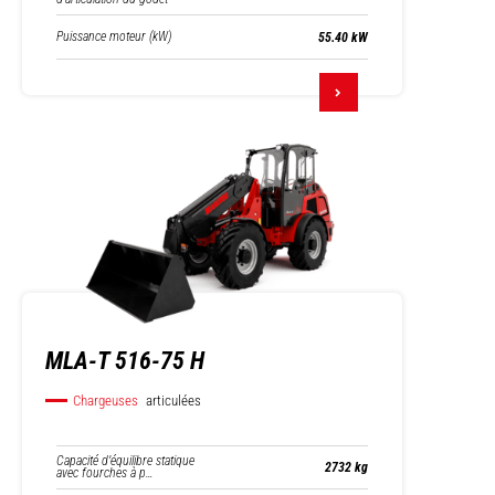
Puissance moteur (kW)
55.40 kW
MLA-T 516-75 H
Chargeuses
articulées
Capacité d’équilibre statique
2732 kg
avec fourches à p…