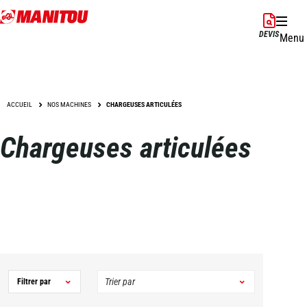
Aller
au
DEVIS
Menu
contenu
principal
ACCUEIL
NOS MACHINES
CHARGEUSES ARTICULÉES
Chargeuses articulées
Filtrer par