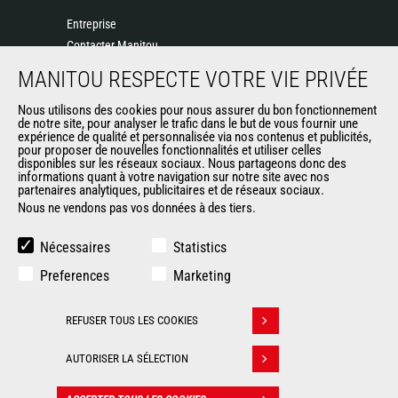
Entreprise
Contacter Manitou
Informations légales
MANITOU RESPECTE VOTRE VIE PRIVÉE
Politique de protection des données
Nous utilisons des cookies pour nous assurer du bon fonctionnement
Evénements
de notre site, pour analyser le trafic dans le but de vous fournir une
Actualités
expérience de qualité et personnalisée via nos contenus et publicités,
pour proposer de nouvelles fonctionnalités et utiliser celles
Historique
disponibles sur les réseaux sociaux. Nous partageons donc des
informations quant à votre navigation sur notre site avec nos
partenaires analytiques, publicitaires et de réseaux sociaux.
Nous ne vendons pas vos données à des tiers.
AUTRES SITES DU GROUPE
Manitou Group
Nécessaires
Statistics
Carrières
Preferences
Marketing
Used Manitou Machines
RMI Manitou
REFUSER TOUS LES COOKIES
Gehl
Retirer son consentement
Manitou Group Attachments
AUTORISER LA SÉLECTION
© 2026
Informations
Politique de protection