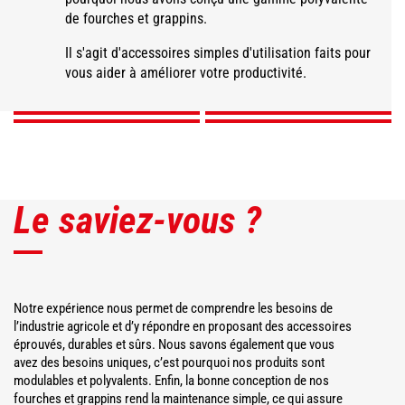
de fourches et grappins.
Fourche à fumier
Fourche à fumier à
Fourche à balles
grande capacité
grappin
Désileur-Trancheur
carrées
Il s'agit d'accessoires simples d'utilisation faits pour
vous aider à améliorer votre productivité.
DÉCOUVRIR
DÉCOUVRIR
DÉCOUVRIR
DÉCOUVRIR
Le saviez-vous ?
Notre expérience nous permet de comprendre les besoins de
l’industrie agricole et d’y répondre en proposant des accessoires
éprouvés, durables et sûrs. Nous savons également que vous
avez des besoins uniques, c’est pourquoi nos produits sont
modulables et polyvalents. Enfin, la bonne conception de nos
fourches et grappins rend la maintenance simple, ce qui assure