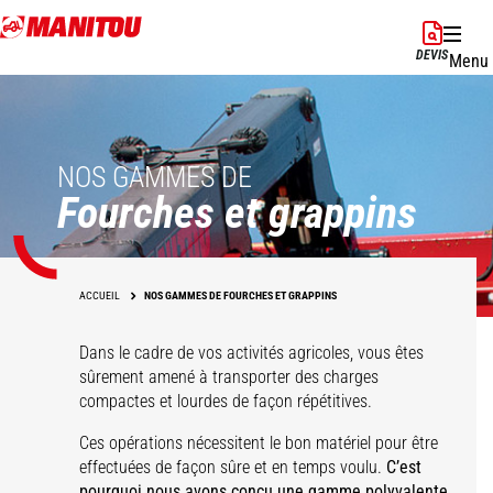
Aller
au
DEVIS
Menu
contenu
principal
NOS GAMMES DE
Fourches et grappins
ACCUEIL
NOS GAMMES DE FOURCHES ET GRAPPINS
Dans le cadre de vos activités agricoles, vous êtes
sûrement amené à transporter des charges
compactes et lourdes de façon répétitives.
Ces opérations nécessitent le bon matériel pour être
effectuées de façon sûre et en temps voulu.
C’est
pourquoi nous avons conçu une gamme polyvalente