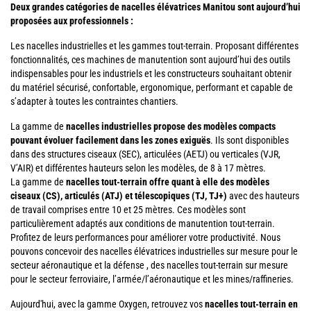
Deux grandes catégories de nacelles élévatrices Manitou sont aujourd’hui
proposées aux professionnels :
Les nacelles industrielles et les gammes tout-terrain. Proposant différentes
fonctionnalités, ces machines de manutention sont aujourd’hui des outils
indispensables pour les industriels et les constructeurs souhaitant obtenir
du matériel sécurisé, confortable, ergonomique, performant et capable de
s’adapter à toutes les contraintes chantiers.
La gamme de
nacelles industrielles propose des modèles compacts
pouvant évoluer facilement dans les zones exiguës
. Ils sont disponibles
dans des structures ciseaux (SEC), articulées (AETJ) ou verticales (VJR,
V’AIR) et différentes hauteurs selon les modèles, de 8 à 17 mètres.
La gamme de
nacelles tout-terrain offre quant à elle des modèles
ciseaux (CS), articulés (ATJ) et télescopiques (TJ, TJ+)
avec des hauteurs
de travail comprises entre 10 et 25 mètres. Ces modèles sont
particulièrement adaptés aux conditions de manutention tout-terrain.
Profitez de leurs performances pour améliorer votre productivité. Nous
pouvons concevoir des nacelles élévatrices industrielles sur mesure pour le
secteur aéronautique et la défense , des nacelles tout-terrain sur mesure
pour le secteur ferroviaire, l’armée/l’aéronautique et les mines/raffineries.
Aujourd'hui, avec la gamme Oxygen, retrouvez vos
nacelles tout-terrain en