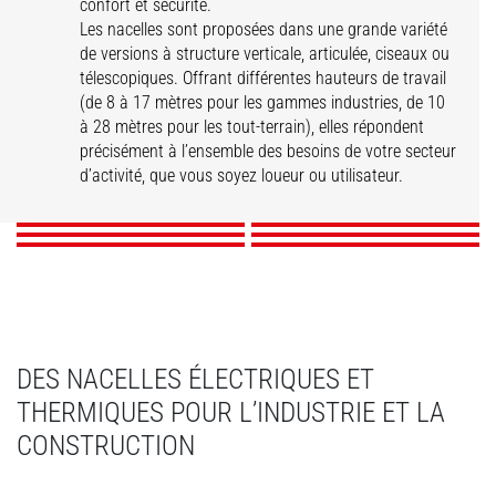
confort et sécurité.
Les nacelles sont proposées dans une grande variété
de versions à structure verticale, articulée, ciseaux ou
télescopiques. Offrant différentes hauteurs de travail
(de 8 à 17 mètres pour les gammes industries, de 10
à 28 mètres pour les tout-terrain), elles répondent
Nacelles SE
Nacelles VJR
Nacelles AETJ
Nacelles MAN'GO
précisément à l’ensemble des besoins de votre secteur
Nacelles ATJ
Nacelles TJ
d’activité, que vous soyez loueur ou utilisateur.
DÉCOUVRIR
DÉCOUVRIR
DÉCOUVRIR
DÉCOUVRIR
DÉCOUVRIR
DÉCOUVRIR
DES NACELLES ÉLECTRIQUES ET
THERMIQUES POUR L’INDUSTRIE ET LA
CONSTRUCTION