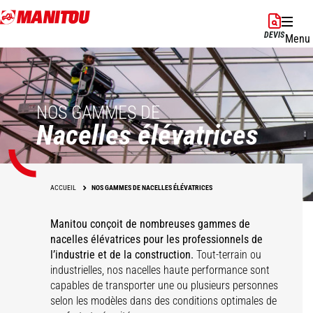
Aller
au
DEVIS
Menu
contenu
principal
NOS GAMMES DE
Nacelles élévatrices
ACCUEIL
NOS GAMMES DE NACELLES ÉLÉVATRICES
Manitou conçoit de nombreuses gammes de
nacelles élévatrices pour les professionnels de
l’industrie et de la construction.
Tout-terrain ou
industrielles, nos nacelles haute performance sont
capables de transporter une ou plusieurs personnes
selon les modèles dans des conditions optimales de