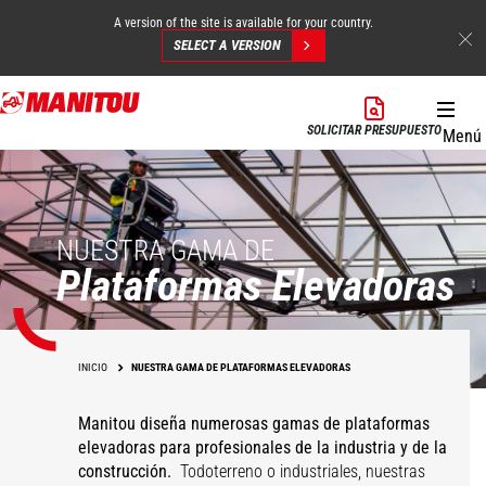
A version of the site is available for your country.
SELECT A VERSION
Pasar
al
SOLICITAR PRESUPUESTO
Menú
contenido
principal
NUESTRA GAMA DE
Plataformas Elevadoras
INICIO
NUESTRA GAMA DE PLATAFORMAS ELEVADORAS
Manitou diseña numerosas gamas de plataformas
elevadoras para profesionales de la industria y de la
construcción.
Todoterreno o industriales, nuestras