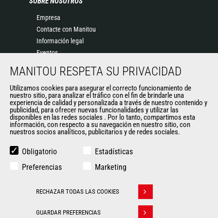
SOBRE NOSOTROS
Empresa
Contacte con Manitou
Información legal
Eventos
Noticias
MANITOU RESPETA SU PRIVACIDAD
Historia
Utilizamos cookies para asegurar el correcto funcionamiento de
General Terms and Conditions of Sale
nuestro sitio, para analizar el tráfico con el fin de brindarle una
experiencia de calidad y personalizada a través de nuestro contenido y
publicidad, para ofrecer nuevas funcionalidades y utilizar las
disponibles en las redes sociales . Por lo tanto, compartimos esta
OTROS SITIOS DEL GRUPO
información, con respecto a su navegación en nuestro sitio, con
nuestros socios analíticos, publicitarios y de redes sociales.
Manitou Group
Empleo
Obligatorio
Estadísticas
Used Manitou Machines
Preferencias
Marketing
RMI Manitou
Gehl
RECHAZAR TODAS LAS COOKIES
Edge Attachments
Withdraw consent
GUARDAR PREFERENCIAS