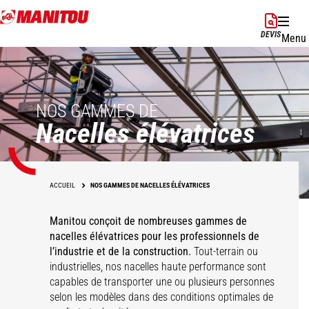
Aller
au
DEVIS
Menu
contenu
principal
NOS GAMMES DE
Nacelles élévatrices
ACCUEIL
NOS GAMMES DE NACELLES ÉLÉVATRICES
Manitou conçoit de nombreuses gammes de
nacelles élévatrices pour les professionnels de
l’industrie et de la construction.
Tout-terrain ou
industrielles, nos nacelles haute performance sont
capables de transporter une ou plusieurs personnes
selon les modèles dans des conditions optimales de