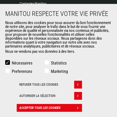
Contacter Manitou
Informations légales
MANITOU RESPECTE VOTRE VIE PRIVÉE
Politique de protection des données
Nous utilisons des cookies pour nous assurer du bon fonctionnement
Evénements
de notre site, pour analyser le trafic dans le but de vous fournir une
Actualités
expérience de qualité et personnalisée via nos contenus et publicités,
pour proposer de nouvelles fonctionnalités et utiliser celles
Historique
disponibles sur les réseaux sociaux. Nous partageons donc des
informations quant à votre navigation sur notre site avec nos
partenaires analytiques, publicitaires et de réseaux sociaux.
Nous ne vendons pas vos données à des tiers.
AUTRES SITES DU GROUPE
Manitou Group
Nécessaires
Statistics
Carrières
Preferences
Marketing
Used Manitou Machines
RMI Manitou
REFUSER TOUS LES COOKIES
Gehl
Retirer son consentement
Manitou Group Attachments
AUTORISER LA SÉLECTION
© 2026
Informations
Politique de protection
ACCEPTER TOUS LES COOKIES
CONTACT
Manitou.com
légales
des données