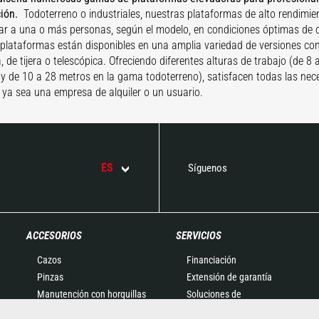
ción.
Todoterreno o industriales, nuestras plataformas de alto rendimi
ar a una o más personas, según el modelo, en condiciones óptimas de
plataformas están disponibles en una amplia variedad de versiones con 
a, de tijera o telescópica. Ofreciendo diferentes alturas de trabajo (de 
l y de 10 a 28 metros en la gama todoterreno), satisfacen todas las nec
, ya sea una empresa de alquiler o un usuario.
ES
Síguenos
ACCESORIOS
SERVICIOS
Cazos
Financiación
Pinzas
Extensión de garantía
Manutención con horquillas
Soluciones de
Horquillas y Pinzas
mantenimiento