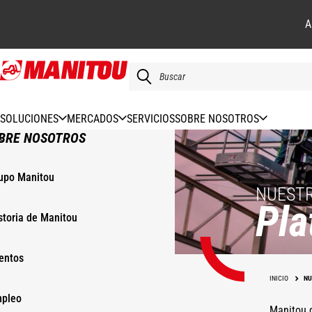
A
Pasar
al
contenido
principal
SOLUCIONES
MERCADOS
SERVICIOS
SOBRE NOSOTROS
BRE NOSOTROS
upo Manitou
NUESTR
Pla
storia de Manitou
entos
INICIO
NU
pleo
Manitou d