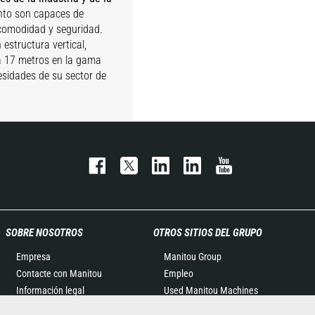
ento son capaces de
 comodidad y seguridad.
estructura vertical,
8 a 17 metros en la gama
esidades de su sector de
SOBRE NOSOTROS
OTROS SITIOS DEL GRUPO
Empresa
Manitou Group
Contacte con Manitou
Empleo
Información legal
Used Manitou Machines
Eventos
RMI Manitou