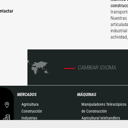
construc
ntactar
transport
Nuestras 
articulad
industria
actividad
CAMBIAR IDIOMA
MERCADOS
MÁQUINAS
Agricultura
Manipuladores Telescópicos
Construcción
de Construcción
Industrias
Agricultural telehandlers
Petróleo y Gas
MLT-X