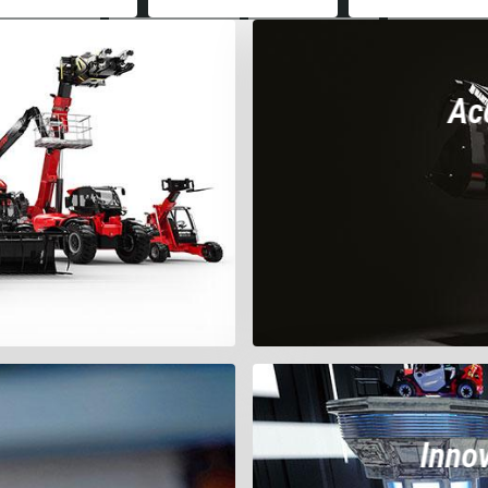
Ac
Inno