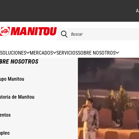
A
Pasar
al
contenido
principal
SOLUCIONES
MERCADOS
SERVICIOS
SOBRE NOSOTROS
BRE NOSOTROS
upo Manitou
storia de Manitou
entos
pleo