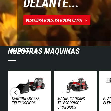
DELANTE...
DESCUBRA NUESTRA NUEVA GAMA
NUESTRAS MAQUINAS
See all machines
MANIPULADORES
MANIPULADORES
PLA
TELESCÓPICOS
TELESCÓPICOS
ELE
GIRATORIOS