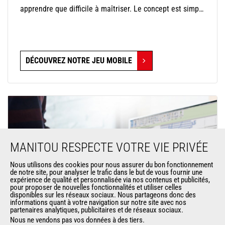
apprendre que difficile à maîtriser. Le concept est simple
: pilotez votre mini-machine avec précision en touchant
l'écran pour négocier les virages et relâchez au bon
moment pour trouver la trajectoire parfaite et déraper
DÉCOUVREZ NOTRE JEU MOBILE
avec style. Le défi est de taille, car vous évoluerez dans
des environnements surdimensionnés où les objets du
quotidien deviennent des obstacles monumentaux.
MANITOU RESPECTE VOTRE VIE PRIVÉE
Nous utilisons des cookies pour nous assurer du bon fonctionnement
de notre site, pour analyser le trafic dans le but de vous fournir une
expérience de qualité et personnalisée via nos contenus et publicités,
pour proposer de nouvelles fonctionnalités et utiliser celles
disponibles sur les réseaux sociaux. Nous partageons donc des
informations quant à votre navigation sur notre site avec nos
partenaires analytiques, publicitaires et de réseaux sociaux.
Nous ne vendons pas vos données à des tiers.