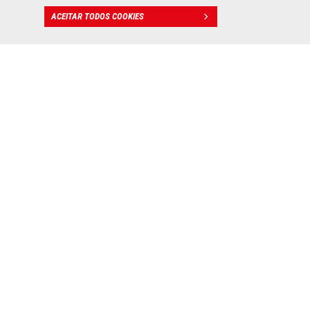
ACEITAR TODOS COOKIES
CONTATO
Lift & Drift
: A aventura XXL
Descubra o nosso novo jogo para telemóvel: «Lift and
Drift». Ele oferece uma experiência de jogo fácil de
aprender, mas difícil de dominar. O conceito é simples: