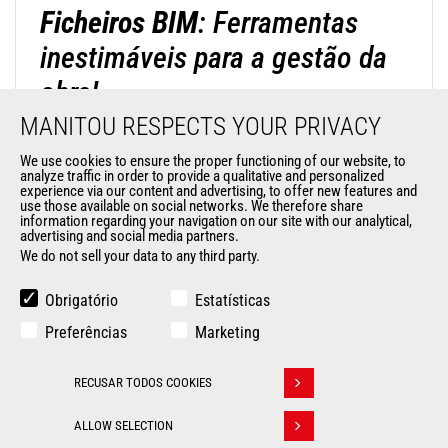
Ficheiros BIM
: Ferramentas
inestimáveis para a gestão da
obra!
MANITOU RESPECTS YOUR PRIVACY
Verdadeira ferramenta de visualização 3D, os ficheiros
BIM da Manitou permitem-lhe integrar as nossas
We use cookies to ensure the proper functioning of our website, to
analyze traffic in order to provide a qualitative and personalized
máquinas nas suas maquetes digitais e pô-las em
experience via our content and advertising, to offer new features and
use those available on social networks. We therefore share
prática em todas as suas aplicações de construção.
information regarding your navigation on our site with our analytical,
Cada objeto BIM contém os dados técnicos da máquina
advertising and social media partners.
We do not sell your data to any third party.
(dimensões, peso, distância ao solo, etc.) para o ajudar a
DESCUBRA OS NOSSOS FICHEIROS BIM!
otimizar os trabalhos nos seus estaleiros, desde a
Obrigatório
Estatísticas
conceção até à desmontagem. Melhor comunicação e
Preferências
Marketing
colaboração, gestão dos custos e dos prazos, apoio à
decisão, visualização global do projeto, aumento da
RECUSAR TODOS COOKIES
produtividade e da qualidade são apenas algumas das
Withdraw consent
razões para utilizar os nossos ficheiros BIM!
ALLOW SELECTION