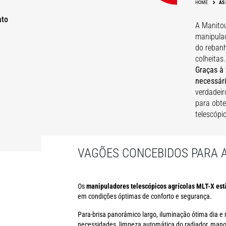
HOME
AS
ato
A Manitou
manipula
do rebanh
colheitas.
Graças à 
necessár
verdadeir
para obte
telescópi
VAGÕES CONCEBIDOS PARA 
Os
manipuladores telescópicos agrícolas MLT-X est
em condições óptimas de conforto e segurança.
Para-brisa panorâmico largo, iluminação ótima dia e 
necessidades, limpeza automática do radiador, manobr