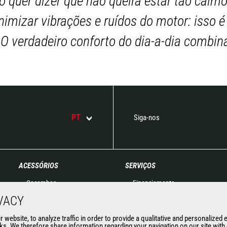
ão quer dizer que não queira estar tão calm
nimizar vibrações e ruídos do motor: isso 
 O verdadeiro conforto do dia-a-dia comb
PT
Siga-nos
ACESSÓRIOS
SERVIÇOS
Caçambas
Financiamento
Pinças
Garantia estendida
VACY
Manuseamento com Garfos
Contratos de manutenção
website, to analyze traffic in order to provide a qualitative and personalized 
Garfos e garras
Peças de reposição
s. We therefore share information regarding your navigation on our site with o