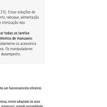
T-X). Estas soluções de
to, reboque, alimentação
 e otimização das
ar todas as tarefas
pamentos de manuseio
:
pidamente os acessórios
des. Os manipuladores
to desempenho.
-lhe um funcionamento eficiente
e pneus, motor adaptado às suas
 manicura), grande versatilidade,