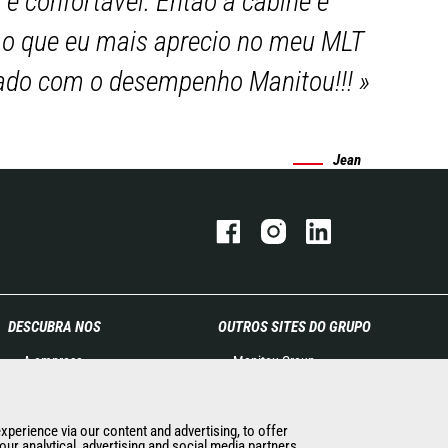
o e confortável. Então a cabine é
é o que eu mais aprecio no meu MLT
inado com o desempenho Manitou!!!
»
Jean
DESCUBRA NOS
OUTROS SITES DO GRUPO
A empresa
Manitou Group
Contacto Manitou
Oportunidades de emprego
Informação legal
Used Manitou Machines
experience via our content and advertising, to offer
Eventos
RMI Manitou
ur analytical, advertising and social media partners.