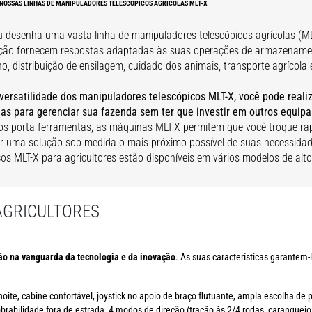
 NOSSAS LINHAS DE MANIPULADORES TELESCÓPICOS AGRÍCOLAS MLT-X
 desenha uma vasta linha de manipuladores telescópicos agrícolas (ML
ção fornecem respostas adaptadas às suas operações de armazenamen
o, distribuição de ensilagem, cuidado dos animais, transporte agrícola
versatilidade dos manipuladores telescópicos MLT-X, você pode realiz
ias para gerenciar sua fazenda sem ter que investir em outros equi
os porta-ferramentas, as máquinas MLT-X permitem que você troque ra
r uma solução sob medida o mais próximo possível de suas necessida
cos MLT-X para agricultores estão disponíveis em vários modelos de al
AGRICULTORES
ão na vanguarda da tecnologia e da inovação
. As suas características garantem
noite, cabine confortável, joystick no apoio de braço flutuante, ampla escolha d
abilidade fora de estrada, 4 modos de direção (tração às 2/4 rodas, caranguejo,