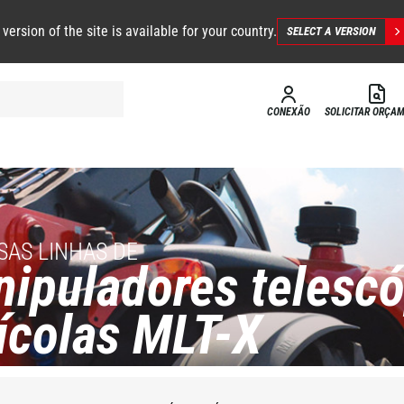
 version of the site is available for your country.
SELECT A VERSION
CONEXÃO
SOLICITAR ORÇA
SAS LINHAS DE
ipuladores telesc
ícolas MLT-X