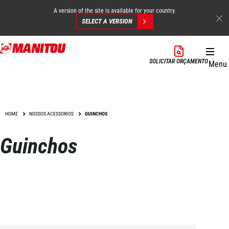
A version of the site is available for your country.
SELECT A VERSION
Skip
to
SOLICITAR ORÇAMENTO
Menu
main
content
HOME
NOSSOS ACESSORIOS
GUINCHOS
Guinchos