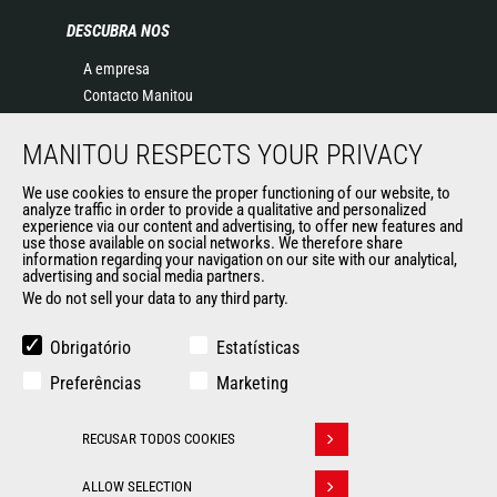
DESCUBRA NOS
A empresa
Contacto Manitou
Informação legal
MANITOU RESPECTS YOUR PRIVACY
Eventos
Notícias
We use cookies to ensure the proper functioning of our website, to
História
analyze traffic in order to provide a qualitative and personalized
experience via our content and advertising, to offer new features and
General Terms and Conditions of Sale
use those available on social networks. We therefore share
information regarding your navigation on our site with our analytical,
advertising and social media partners.
We do not sell your data to any third party.
OUTROS SITES DO GRUPO
Manitou Group
Obrigatório
Estatísticas
Oportunidades de emprego
Preferências
Marketing
Used Manitou Machines
RMI Manitou
RECUSAR TODOS COOKIES
Gehl
Withdraw consent
Edge Attachments
ALLOW SELECTION