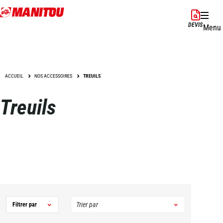
Aller
au
DEVIS
Menu
contenu
principal
ACCUEIL
NOS ACCESSOIRES
TREUILS
Treuils
Filtrer par