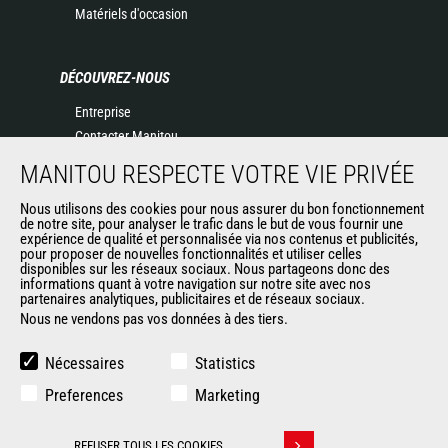
Matériels d'occasion
DÉCOUVREZ-NOUS
Entreprise
Contacter Manitou
Informations légales
MANITOU RESPECTE VOTRE VIE PRIVÉE
Politique de protection des données
Nous utilisons des cookies pour nous assurer du bon fonctionnement
Evénements
de notre site, pour analyser le trafic dans le but de vous fournir une
Actualités
expérience de qualité et personnalisée via nos contenus et publicités,
pour proposer de nouvelles fonctionnalités et utiliser celles
Historique
disponibles sur les réseaux sociaux. Nous partageons donc des
informations quant à votre navigation sur notre site avec nos
partenaires analytiques, publicitaires et de réseaux sociaux.
Nous ne vendons pas vos données à des tiers.
AUTRES SITES DU GROUPE
Manitou Group
Nécessaires
Statistics
Carrières
Preferences
Marketing
Used Manitou Machines
RMI Manitou
REFUSER TOUS LES COOKIES